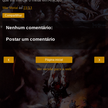
que vai marcar o metal em Aracaju!
War Metal
às
23:13
Compartilhar
Nenhum comentário:
Postar um comentário
‹
›
Página inicial
Ver versão para a web