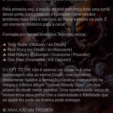
Pela primeira vez, a região recebe com força total uma turnê
desse porte, consolidando o Nordeste como um dos
territórios mais fiéis e intensos do metal extremo no país. É
um momento histórico para a cena!
Formado por nomes lendários, o projeto reúne:
🔥 Terry Butler (Obituary / ex-Death)
🔥 Rick Rozz (ex-Death / ex-Massacre)
🔥 Matt Harvey (Exhumed / Gruesome / Pounder)
🔥 Gus Rios (Gruesome / Kill Division)
O LEFT TO DIE não é apenas um show — é uma
homenagem viva ao eterno Death, com membros
diretamente ligados à formação clássica, executando na
íntegra o icônico álbum “Scream Bloody Gore”, um dos
pilares do death metal mundial. Uma oportunidade única de
reviver essa obra-prima com a intensidade e fidelidade que
só quem fez parte da história pode entregar.
💀 ARACAJU VAI TREMER!