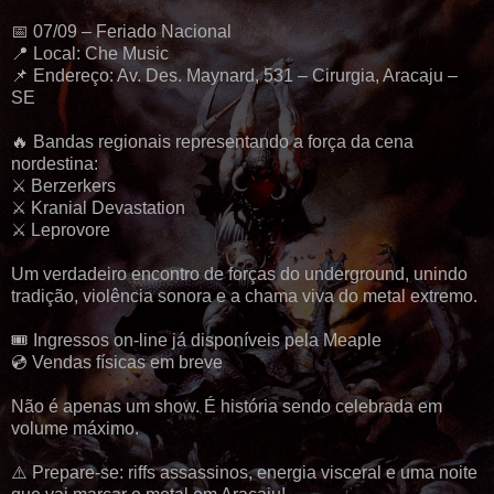
📅 07/09 – Feriado Nacional
📍 Local: Che Music
📌 Endereço: Av. Des. Maynard, 531 – Cirurgia, Aracaju –
SE
🔥 Bandas regionais representando a força da cena
nordestina:
⚔️ Berzerkers
⚔️ Kranial Devastation
⚔️ Leprovore
Um verdadeiro encontro de forças do underground, unindo
tradição, violência sonora e a chama viva do metal extremo.
🎟️ Ingressos on-line já disponíveis pela Meaple
💿 Vendas físicas em breve
Não é apenas um show. É história sendo celebrada em
volume máximo.
⚠️ Prepare-se: riffs assassinos, energia visceral e uma noite