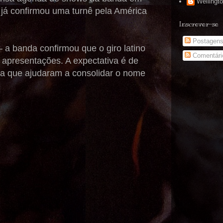
Wellingt
já confirmou uma turnê pela América
Inscrever-se
Postagen
 a banda confirmou que o giro latino
Comentári
m apresentações. A expectativa é de
ra que ajudaram a consolidar o nome