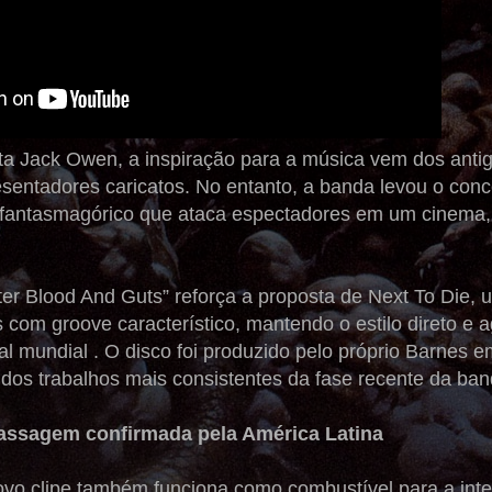
sta Jack Owen, a inspiração para a música vem dos ant
esentadores caricatos. No entanto, a banda levou o conc
 fantasmagórico que ataca espectadores em um cinema,
ter Blood And Guts” reforça a proposta de Next To Die,
 com groove característico, mantendo o estilo direto e
al mundial . O disco foi produzido pelo próprio Barnes
os trabalhos mais consistentes da fase recente da ban
assagem confirmada pela América Latina
vo clipe também funciona como combustível para a in