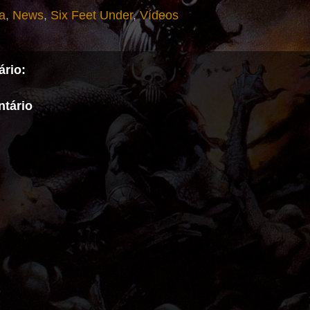
a
,
News
,
Six Feet Under
,
Vídeos
rio:
tário