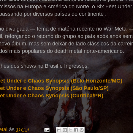
issos na Europa e América do Norte, o Six Feet Under 
passando por diversos países do continente .
ão divulgada — tema de matéria recente no War Metal —
sil, reforçando o retorno do grupo ao país após anos se
novo álbum, mas sem deixar de lado clássicos da carrei
os mais populares do death metal norte-americano.
lhes dos shows no Brasil e Ingressos.
Feet Under e Chaos Synopsis (Belo Horizonte/MG)
Feet Under e Chaos Synopsis (São Paulo/SP)
eet Under e Chaos Synopsis (Curitiba/PR)
tal
às
15:13