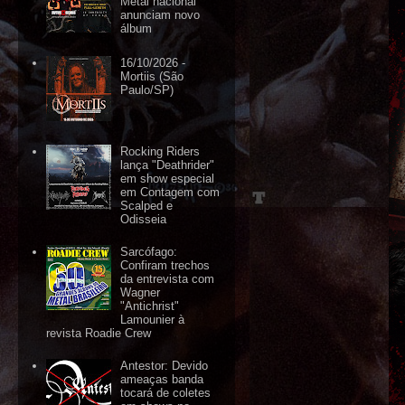
Metal nacional
anunciam novo
álbum
16/10/2026 -
Mortiis (São
Paulo/SP)
Rocking Riders
lança "Deathrider"
em show especial
em Contagem com
Scalped e
Odisseia
Sarcófago:
Confiram trechos
da entrevista com
Wagner
"Antichrist"
Lamounier à
revista Roadie Crew
Antestor: Devido
ameaças banda
tocará de coletes