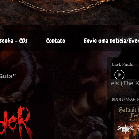
senha - CDs
Contato
Envie uma notícia/Eve
Dark Radio
Guts”
APOIO WAR 