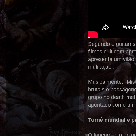
Segundo o guitarri
filmes cult com apr
apresenta um vilão
mutilação .
Musicalmente, “Mis
brutais e passagens
grupo no death met
apontado como um d
Turnê mundial e p
O lançamento do no