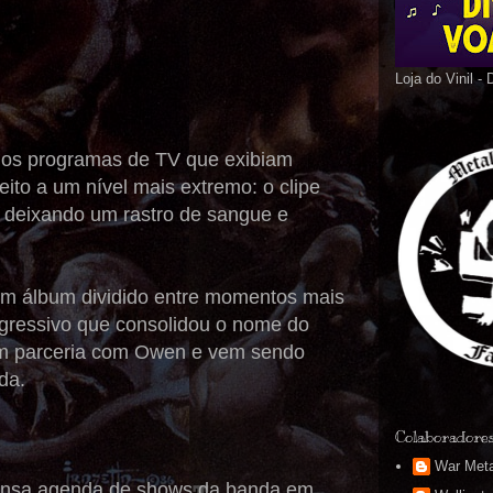
Loja do Vinil -
igos programas de TV que exibiam
eito a um nível mais extremo: o clipe
 deixando um rastro de sangue e
 um álbum dividido entre momentos mais
 agressivo que consolidou o nome do
 em parceria com Owen e vem sendo
da.
Colaboradore
War Meta
tensa agenda de shows da banda em