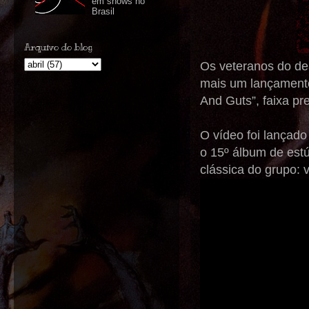
em shows no
Brasil
Arquivo do blog
Os veteranos do de
mais um lançamento 
And Guts”, faixa p
O vídeo foi lançado
o 15º álbum de est
clássica do grupo: v