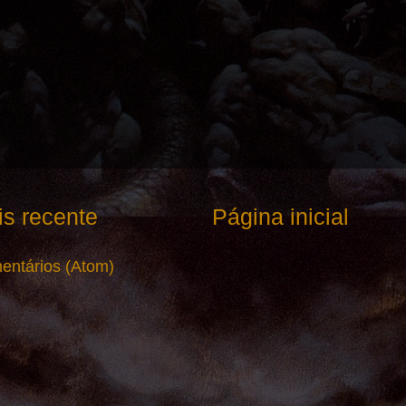
s recente
Página inicial
entários (Atom)