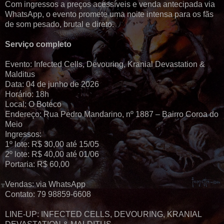
Com ingressos a preços acessíveis e venda antecipada via
WhatsApp, o evento promete uma noite intensa para os fãs
de som pesado, brutal e direto.
Serviço completo
Evento: Infected Cells, Devouring, Kranial Devastation &
Malditus
Data: 04 de junho de 2026
Horário: 18h
Local: O Boteco
Endereço: Rua Pedro Mandarino, nº 1887 – Bairro Coroa do
Meio
Ingressos:
1º lote: R$ 30,00 até 15/05
2º lote: R$ 40,00 até 01/06
Portaria: R$ 60,00
Vendas: via WhatsApp
Contato: 79 98859-6608
LINE-UP: INFECTED CELLS, DEVOURING, KRANIAL