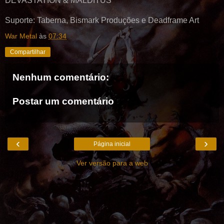
DEVASTATION & MALDITUS
Suporte: Taberna, Bismark Produções e Deadframe Art
War Metal
às
07:34
Compartilhar
Nenhum comentário:
Postar um comentário
‹
›
Página inicial
Ver versão para a web