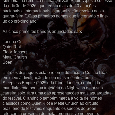
Memorial da América Latina, em São Paulo. Após o sucesso
da edição de 2026, que reuniu mais de 40 atrações
nacionais e internacionais, a organização revelou nesta
quarta-feira (10) os primeiros nomes que integrarão o line-
up do próximo ano.
As cinco primeiras bandas anunciadas são:
Lacuna Coil
Quiet Riot
Floor Jansen
Metal Church
Soen
Entre os destaques está o retorno do Lacuna Coil ao Brasil
em meio à divulgação de seu mais recente álbum,
Sleepless Empire (2025). Já Floor Jansen, conhecida
mundialmente por sua trajetória no Nightwish e por sua
carreira solo, fará uma das apresentações mais aguardadas
do festival. O anúncio também marca a volta de nomes
clássicos como Quiet Riot e Metal Church ao circuito
brasileiro de festivais, enquanto os suecos do Soen
reforçam a presença do metal progressivo no evento.