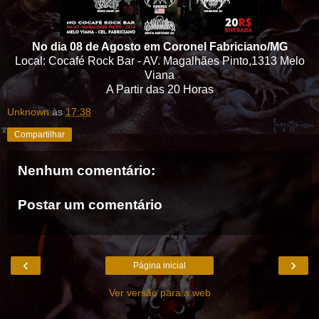
No dia 08 de Agosto em Coronel Fabriciano/MG
Local: Cocafé Rock Bar - AV. Magalhães Pinto,1313 Melo
Viana
A Partir das 20 Horas
Unknown
às
17:38
Compartilhar
Nenhum comentário:
Postar um comentário
‹
›
Página inicial
Ver versão para a web