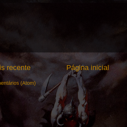
s recente
Página inicial
entários (Atom)