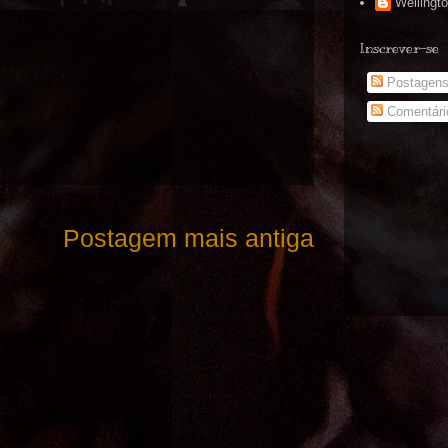
Wellingt
Inscrever-se
Postagen
Comentári
Postagem mais antiga