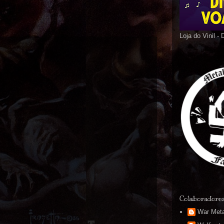
Loja do Vinil -
Colaboradore
War Meta