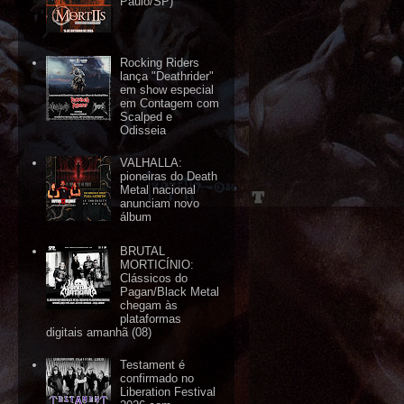
Paulo/SP)
Rocking Riders
lança "Deathrider"
em show especial
em Contagem com
Scalped e
Odisseia
VALHALLA:
pioneiras do Death
Metal nacional
anunciam novo
álbum
BRUTAL
MORTICÍNIO:
Clássicos do
Pagan/Black Metal
chegam às
plataformas
digitais amanhã (08)
Testament é
confirmado no
Liberation Festival