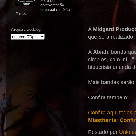
2026 com
apresentação
especial em São
Paulo
A
Midgard Produç
Arquivo do blog
que será realizado 
A
Ateah
, banda qu
simples, com influê
hipocrisia oriunda d
Mais bandas serão 
Confira também:
Confira aqui todas
Miasthenia: Confi
Postado por
Unkno