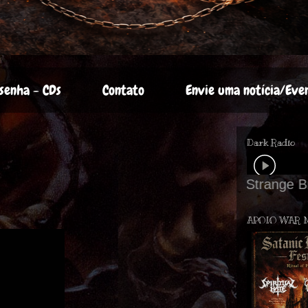
senha - CDs
Contato
Envie uma notícia/Eve
Dark Radio
APOIO WAR 