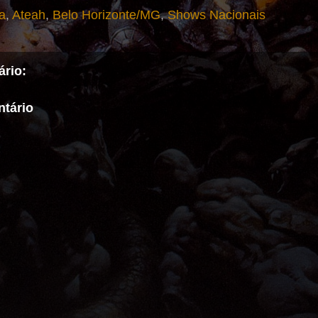
a
,
Ateah
,
Belo Horizonte/MG
,
Shows Nacionais
rio:
tário