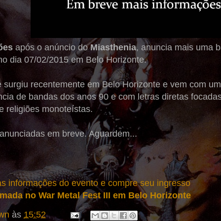
ões
após o anúncio do
Miasthenia
, anuncia mais uma b
no dia 07/02/2015 em Belo Horizonte.
e surgiu recentemente em Belo Horizonte e vem com um
ncia de bandas dos anos 90 e com letras diretas focadas
e religiões monoteístas.
anunciadas em breve. Aguardem...
 as informações do evento e compre seu ingresso
rmada no War Metal Fest III em Belo Horizonte
wn
às
15:52