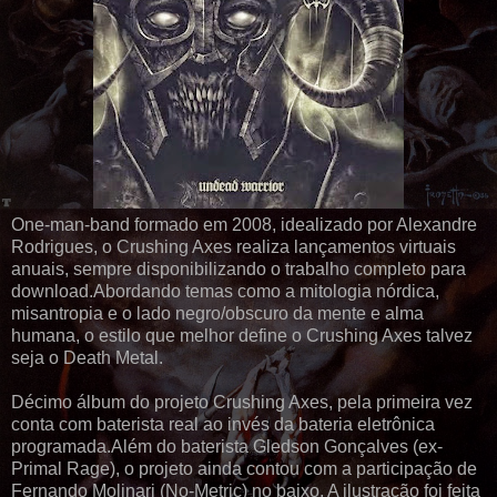
One-man-band formado em 2008, idealizado por Alexandre
Rodrigues, o Crushing Axes realiza lançamentos virtuais
anuais, sempre disponibilizando o trabalho completo para
download.Abordando temas como a mitologia nórdica,
misantropia e o lado negro/obscuro da mente e alma
humana, o estilo que melhor define o Crushing Axes talvez
seja o Death Metal.
Décimo álbum do projeto Crushing Axes, pela primeira vez
conta com baterista real ao invés da bateria eletrônica
programada.Além do baterista Gledson Gonçalves (ex-
Primal Rage), o projeto ainda contou com a participação de
Fernando Molinari (No-Metric) no baixo. A ilustração foi feita