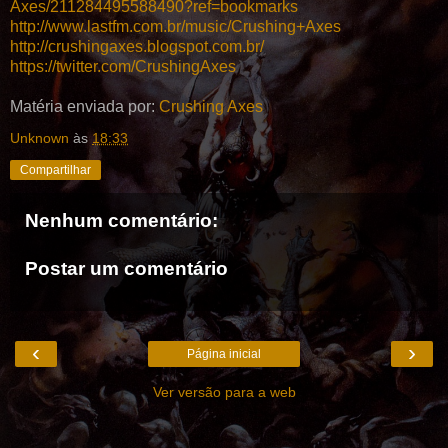
Axes/211284495588490?ref=bookmarks
http://www.lastfm.com.br/music/Crushing+Axes
http://crushingaxes.blogspot.com.br/
https://twitter.com/CrushingAxes
Matéria enviada por:
Crushing Axes
Unknown
às
18:33
Compartilhar
Nenhum comentário:
Postar um comentário
‹
›
Página inicial
Ver versão para a web