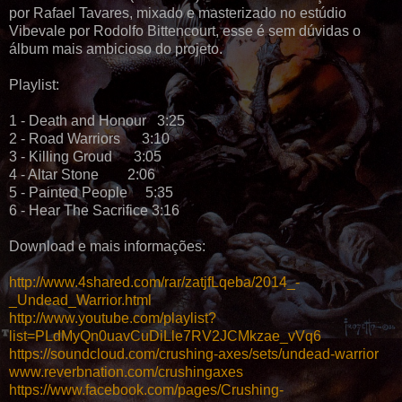
por Rafael Tavares, mixado e masterizado no estúdio
Vibevale por Rodolfo Bittencourt, esse é sem dúvidas o
álbum mais ambicioso do projeto.
Playlist:
1 - Death and Honour 3:25
2 - Road Warriors 3:10
3 - Killing Groud 3:05
4 - Altar Stone 2:06
5 - Painted People 5:35
6 - Hear The Sacrifice 3:16
Download e mais informações:
http://www.4shared.com/rar/zatjfLqeba/2014_-
_Undead_Warrior.html
http://www.youtube.com/playlist?
list=PLdMyQn0uavCuDiLle7RV2JCMkzae_vVq6
https://soundcloud.com/crushing-axes/sets/undead-warrior
www.reverbnation.com/crushingaxes
https://www.facebook.com/pages/Crushing-