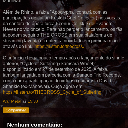
Manowar.
Além de Rhino, a faixa "Apocrypha" contará com as
participações de Julian Kuster (Grief Collector) nos vocais,
da cantora de ópera turca Ecenur Çelikk e de Evandro
Neves no violoncelo. Para não perder o lançamento, os fãs
já podem seguir o THE CROSS em sua plataforma de
streaming favorita e conferir a novidade em primeira mão
através do link:
https://li.sten.to/thecross.
O anúncio chega pouco tempo após o lançamento do single
anterior, "Cycle of Suffering (Samsara Wheel)",
disponibilizado em 27 de setembro de 2025. A faixa,
também lançada em parceria com a Sangue Frio Records,
conta com a participação do virtuoso guitarrista David
Shankle (ex-Manowar). Ouça agora em:
https://li.sten.to/THECROSS_Cycle_of_Suffering
War Metal
às
15:33
Compartilhar
Nenhum comentário: