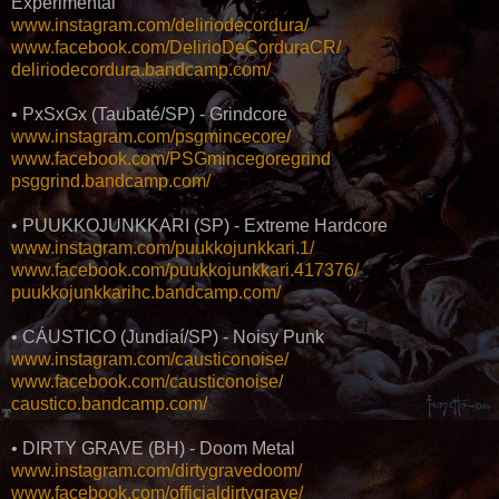
Experimental
www.instagram.com/deliriodecordura/
www.facebook.com/DelirioDeCorduraCR/
deliriodecordura.bandcamp.com/
• PxSxGx (Taubaté/SP) - Grindcore
www.instagram.com/psgmincecore/
www.facebook.com/PSGmincegoregrind
psggrind.bandcamp.com/
• PUUKKOJUNKKARI (SP) - Extreme Hardcore
www.instagram.com/puukkojunkkari.1/
www.facebook.com/puukkojunkkari.417376/
puukkojunkkarihc.bandcamp.com/
• CÁUSTICO (Jundiaí/SP) - Noisy Punk
www.instagram.com/causticonoise/
www.facebook.com/causticonoise/
caustico.bandcamp.com/
• DIRTY GRAVE (BH) - Doom Metal
www.instagram.com/dirtygravedoom/
www.facebook.com/officialdirtygrave/