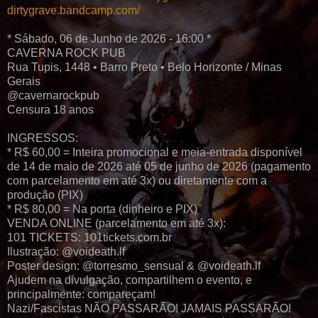
dirtygrave.bandcamp.com/
* Sábado, 06 de Junho de 2026 - 16:00 *
CAVERNA ROCK PUB
Rua Tupis, 1448 • Barro Preto • Belo Horizonte / Minas
Gerais
@cavernarockpub
Censura 18 anos
INGRESSOS:
* R$ 60,00 = Inteira promocional e meia-entrada disponível
de 14 de maio de 2026 até 05 de junho de 2026 (pagamento
com parcelamento em até 3x) ou diretamente com a
produção (PIX)
* R$ 80,00 = Na porta (dinheiro e PIX)
VENDA ONLINE (parcelamento em até 3x):
101 TICKETS: 101tickets.com.br
Ilustração: @voideath.lf
Poster design: @torresmo_sensual & @voideath.lf
Ajudem na divulgação, compartilhem o evento, e
principalmente: compareçam!
Nazi/Fascistas NÃO PASSARÃO! JAMAIS PASSARÃO!