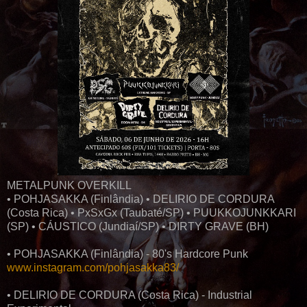
METALPUNK OVERKILL
• POHJASAKKA (Finlândia) • DELIRIO DE CORDURA
(Costa Rica) • PxSxGx (Taubaté/SP) • PUUKKOJUNKKARI
(SP) • CÁUSTICO (Jundiaí/SP) • DIRTY GRAVE (BH)
• POHJASAKKA (Finlândia) - 80's Hardcore Punk
www.instagram.com/pohjasakka83/
• DELIRIO DE CORDURA (Costa Rica) - Industrial