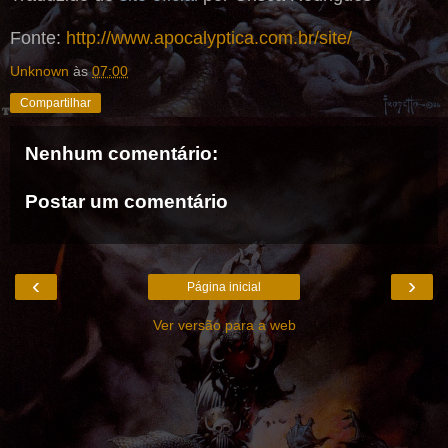
Fonte:
http://www.apocalyptica.com.br/site/
Unknown
às
07:00
Compartilhar
Nenhum comentário:
Postar um comentário
‹
›
Página inicial
Ver versão para a web