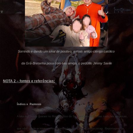
Sorrindo e dando um sinal de positivo, o mais antigo clérigo católico
da Grã-Bretanha posa com seu amigo, o pedófilo Jimmy Savile
NOTA 2 – fontes e referências:
Índios x Pastores
A luta dos índios guarani no Mato Grosso do Sul para preservar suas tradições religiosas,
que vêm sendo acintosamente satanizadas pelas seitas pentecostais. Reportagem de