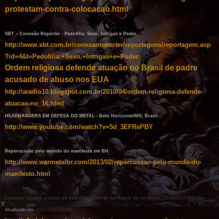
protestam-contra-colocacao.html
SBT – Conexão Repórter - Pedofilia: Sexo, Intrigas e Poder
http://www.sbt.com.br/conexaoreporter/reportagens/reportagem.asp
?id=4&t=Pedofilia:+Sexo,+Intrigas+e+Poder
Ordem religiosa defende atuação no Brasil de padre
acusado de abuso nos EUA
http://aradio10.blogspot.com.br/2010/04/ordem-religiosa-defende-
atuacao-no_16.html
HEADBANGERS
EM DEFESA DO METAL
- Belo Horizonte/MG, Brasil
http://www.youtube.com/watch?v=5d_3EFRePBY
Repercussão pelo mundo do manifesto em BH
http://www.warmetalbr.com/2013/02/repercussao-pelo-mundo-do-
manifesto.html
Cardeais ligados a casos de pedofilia poderão participar de conclave
-
25/02/2013
08h07
-
Atualizado em
25/02/2013 10h44