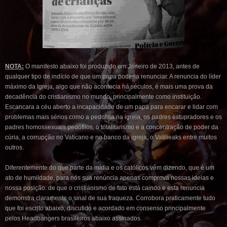
NOTA:
O manifesto abaixo foi produzido em Janeiro de 2013, antes de
qualquer tipo de indício de que um papa poderia renunciar. A renuncia do líder
máximo da Igreja, algo que não acontecia há séculos, é mais uma prova da
decadência do cristianismo no mundo, principalmente como instituição.
Escancara a céu aberto a incapacidade de um papa para encarar e lidar com
problemas mais sérios como a pedofilia na igreja, os padres estupradores e os
padres homossexuais pedófilos, o totalitarismo e a concentração de poder da
cúria, a corrupção no Vaticano e no banco da igreja, o Vatilieaks entre muitos
outros.
Diferentemente do que parte da mídia e os católicos vêm dizendo, que é um
ato de humildade, para nós sua renúncia apenas comprova nossas ideias e
nossa posição: de que o cristianismo de fato está caindo e esta renuncia
demonstra claramente o sinal de sua fraqueza. Corrobora praticamente tudo
que foi escrito abaixo, discutido e acordado em consenso principalmente
pelos Headbangers brasileiros abaixo assinados.