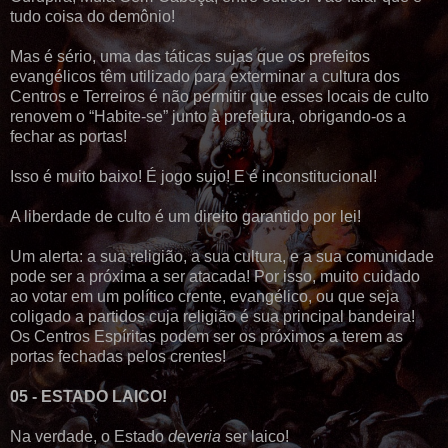
tudo coisa do demônio!
Mas é sério, uma das táticas sujas que os prefeitos
evangélicos têm utilizado para exterminar a cultura dos
Centros e Terreiros é não permitir que esses locais de culto
renovem o “Habite-se” junto à prefeitura, obrigando-os a
fechar as portas!
Isso é muito baixo! É jogo sujo! E é inconstitucional!
A liberdade de culto é um direito garantido por lei!
Um alerta: a sua religião, a sua cultura, e a sua comunidade
pode ser a próxima a ser atacada! Por isso, muito cuidado
ao votar em um político crente, evangélico, ou que seja
coligado a partidos cuja religião é sua principal bandeira!
Os Centros Espíritas podem ser os próximos a terem as
portas fechadas pelos crentes!
05 - ESTADO LAICO!
Na verdade, o Estado
deveria
ser laico!