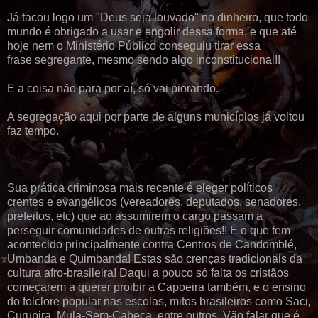
Já tacou logo um "Deus seja louvado" no dinheiro, que todo
mundo é obrigado a usar e engolir dessa forma, e que até
hoje nem o Ministério Público conseguiu tirar essa
frase segregante, mesmo sendo algo inconstitucional!!
E a coisa não para por aí, só vai piorando.
A segregação aqui por parte de alguns municípios já voltou
faz tempo.
Sua prática criminosa mais recente é eleger políticos
crentes e evangélicos (vereadores, deputados, senadores,
prefeitos, etc) que ao assumirem o cargo passam a
perseguir comunidades de outras religiões!! É o que tem
acontecido principalmente contra Centros de Candomblé,
Umbanda e Quimbanda! Estas são crenças tradicionais da
cultura afro-brasileira! Daqui a pouco só falta os cristãos
começarem a querer proibir a Capoeira também, e o ensino
do folclore popular nas escolas, mitos brasileiros como Saci,
Curupira, Mula-Sem-Cabeça, entre outros. Vão falar que é