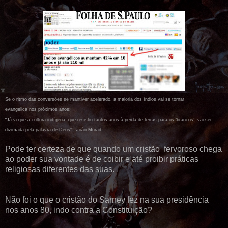
Se o ritmo das conversões se mantiver acelerado, a maioria dos índios vai se tornar
evangélica nos próximos anos:
“Já vi que a cultura indígena, que resistiu tantos anos à perda de terras para os ‘brancos’, vai ser
dizimada pela palavra de Deus” - João Murad
Pode ter certeza de que quando um cristão fervoroso chega
ao poder sua vontade é de coibir e até proibir práticas
religiosas diferentes das suas.
Não foi o que o cristão do Sarney fez na sua presidência
nos anos 80, indo contra a Constituição?