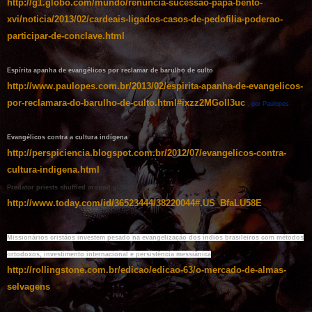
http://g1.globo.com/mundo/renuncia-sucessao-papa-bento-
xvi/noticia/2013/02/cardeais-ligados-casos-de-pedofilia-poderao-
participar-de-conclave.html
Espírita apanha de evangélicos por reclamar de barulho de culto
http://www.paulopes.com.br/2013/02/espirita-apanha-de-evangelicos-
por-reclamara-do-barulho-de-culto.html#ixzz2MGoII3uc
, por Paulopes
Evangélicos contra a cultura indígena
http://perspiciencia.blogspot.com.br/2012/07/evangelicos-contra-
cultura-indigena.html
Predator priests shuffled around globe
http://www.today.com/id/36523444/38220044#.US_BfaLU58E
Missionários cristãos investem pesado na evangelização dos índios brasileiros com métodos
ortodoxos, investimento internacional e persistência messiânica
http://rollingstone.com.br/edicao/edicao-63/o-mercado-de-almas-
selvagens