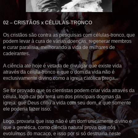
02 – CRISTÃOS x CÉLULAS-TRONCO
Os cristãos são contra as pesquisas com células-tronco, que
podem levar à cura de várias doenças, regenerar membros
e curar paralisia, melhorando a vida de milhares de
cadeirantes.
A ciência até hoje é vetada de divulgar que existe vida
através da célula-tronco e que o dom da vida não é
exclusivamente divino como a igreja católica prega...
Se for provado que os cientistas podem criar vida através da
célula, logo cai por terra um dos principais dogmas da
igreja: que Deus criou a vida com seu dom, e que somente
ele poderia fazer isso.
Logo, provaria que isso não é um dom unicamente divino e
que a genética, como ciência natural prova que nós
evoluímos do macaco, e isso por si só destruiria neste