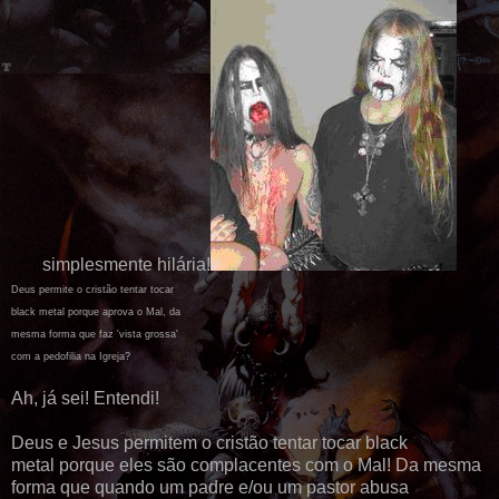
simplesmente hilária!
Deus permite o cristão tentar tocar
black metal porque aprova o Mal, da
mesma forma que faz 'vista grossa'
com a pedofilia na Igreja?
Ah, já sei! Entendi!
Deus e Jesus permitem o cristão tentar tocar black
metal porque eles são complacentes com o Mal! Da mesma
forma que quando um padre e/ou um pastor abusa