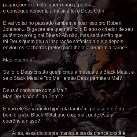
pagão, por exemplo, quem criou a poesia,
e consequentemente a música foi o Deus Odin.
E vai voltar no passado também e falar isso pro Robert
Johnson... Diga pra ele que não foi o Diabo o criador de seu
autêntico e original Blues? Ah não, mas será então que
foi Deus quem deu a inspiração satânica a ele e depois
enviou os cachorros pretos para lhe dilacerarem a carne?
Mas espere aí.
Se foi o Deus cristão quem criou a música e o Black Metal, e
se o Black Metal é "do Mal" então Deus permite o Mal?
Deus é conivente com o Mal?
Mas Deus não é "do Bem"?
Então ele seria muito hipócrita também, pois se ele é do
bem e cria o Black Metal que é do mal, onde está a
coerência nisso?
Aliás, essa dicotomia maniqueísta da crença cristã é