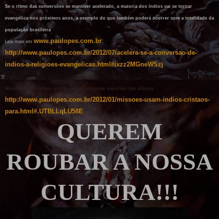
Se o ritmo das conversões se mantiver acelerado, a maioria dos índios vai se tornar
evangélica nos próximos anos, a exemplo do que também poderá ocorrer com a totalidade da
população brasileira
www.paulopes.com.br
:
Leia mais em
http://www.paulopes.com.br/2012/07/acelera-se-a-conversao-de-
indios-a-religioes-evangelicas.html#ixzz2MGneWSzj
Missões usam índios cristãos para contornar expulsão das aldeias
http://www.paulopes.com.br/2012/01/missoes-usam-indios-cristaos-
para.html#.UTBLLqLU58E
QUEREM
ROUBAR A NOSSA
CULTURA!!!