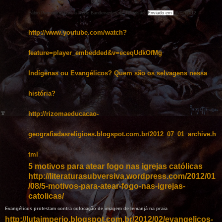
Fábio Pannunzio para a Rede Bandeirantes de Televisão.
Enviado em
06/02/2012
http://www.youtube.com/watch?
feature=player_embedded&v=eceqUdkOfMg
Indígenas ou Evangélicos? Quem são os selvagens nessa
história?
http://rizomaeducacao-
geografiadasreligioes.blogspot.com.br/2012_07_01_archive.h
tml
5 motivos para atear fogo nas igrejas católicas
http://literaturasubversiva.wordpress.com/2012/01
/08/5-motivos-para-atear-fogo-nas-igrejas-
catolicas/
Evangélicos protestam contra colocação de imagem de Iemanjá na praia
http://lutaimperio.blogspot.com.br/2012/02/evangelicos-