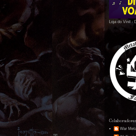
Loja do Vinil -
Colaboradore
War Meta