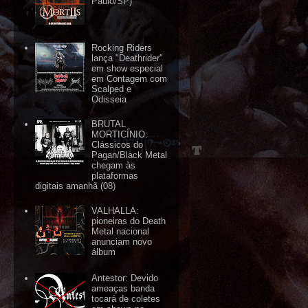
Paulo/SP)
Rocking Riders
lança "Deathrider"
em show especial
em Contagem com
Scalped e
Odisseia
BRUTAL
MORTICÍNIO:
Clássicos do
Pagan/Black Metal
chegam às
plataformas
digitais amanhã (08)
VALHALLA:
pioneiras do Death
Metal nacional
anunciam novo
álbum
Antestor: Devido
ameaças banda
tocará de coletes