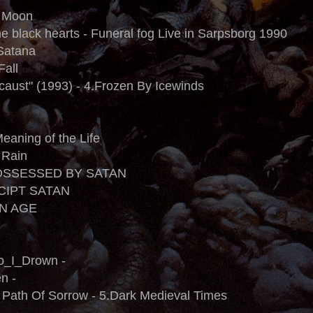
g Moon
 black hearts - Funeral fog Live in Sarpsborg 1990
Satana
Fall
caust" (1993) - 4.Frozen By Icewinds
eaning of the Life
 Rain
OSSESSED BY SATAN
CIPT SATAN
N AGE
o_I_Drown -
n -
 Path Of Sorrow - 5.Dark Medieval Times