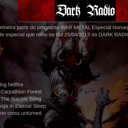
 primeira parte do programa WAR METAL Especial Noru
nde especial que rolou no dia 25/04/2013 na DARK RADIO
<<
ng hellfire
 Carpathian Forest
- The Suicide Song
sja In Eternal Sleep
 no cross unturned