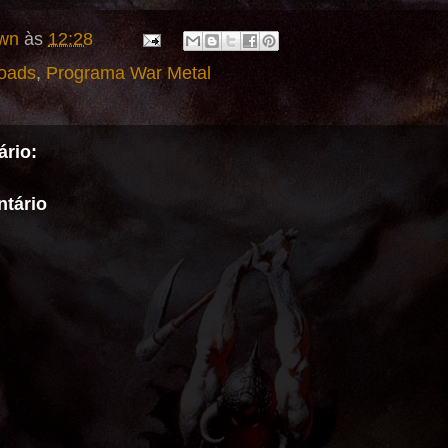
wn
às
12:28
oads
,
Programa War Metal
rio:
tário