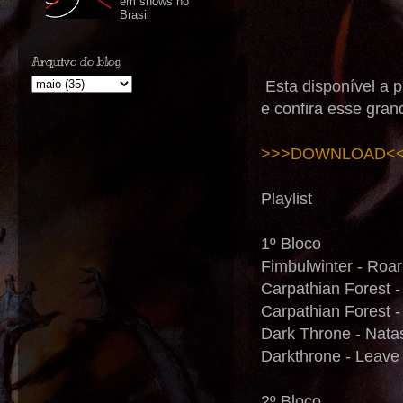
em shows no
Brasil
Arquivo do blog
Esta disponível a
e confira esse gra
>>>DOWNLOAD<
Playlist
1º Bloco
Fimbulwinter - Roari
Carpathian Forest -
Carpathian Forest 
Dark Throne - Natas
Darkthrone - Leave
2º Bloco