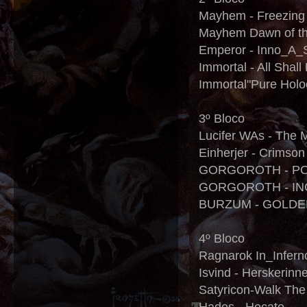
Mayhem - Freezin
Mayhem Dawn of the
Emperor - Inno_A_
Immortal - All Shall 
Immortal"Pure Holo
3º Bloco
Lucifer WAs - The M
Einherjer - Crimson
GORGOROTH - P
GORGOROTH - IN
BURZUM - GOLDE
4º Bloco
Ragnarok In_Infern
Isvind - Herskerinne
Satyricon-Walk The