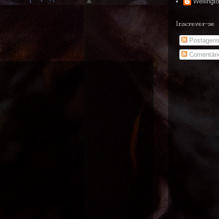
Wellingt
Inscrever-se
Postagen
Comentári