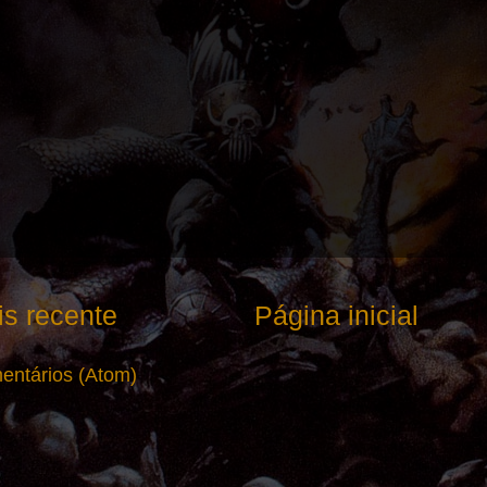
s recente
Página inicial
entários (Atom)