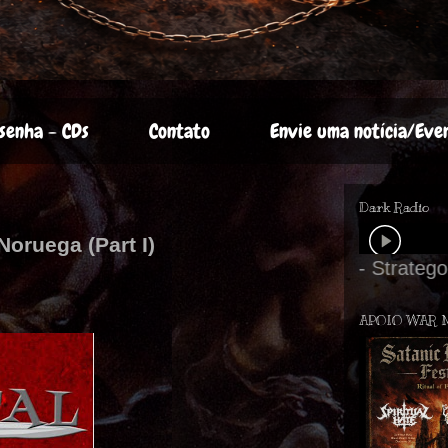
senha - CDs
Contato
Envie uma notícia/Eve
Dark Radio
oruega (Part I)
APOIO WAR 