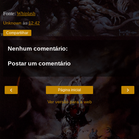
Fonte:
Whiplash
Unknown
às
12:42
Compartilhar
Nenhum comentário:
Postar um comentário
‹
›
Página inicial
Ver versão para a web