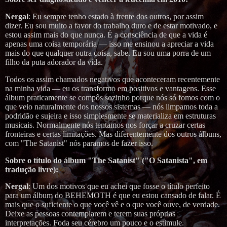
Nergal
: Eu sempre tenho estado à frente dos outros, por assim
dizer. Eu sou muito a favor do trabalho duro e de estar motivado, e
estou assim mais do que nunca. É a consciência de que a vida é
apenas uma coisa temporária — isso me ensinou a apreciar a vida
mais do que qualquer outra coisa, sabe. Eu sou uma porra de um
filho da puta adorador da vida.
Todos os assim chamados negativos que aconteceram recentemente
na minha vida — eu os transformo em positivos e vantagens. Esse
álbum praticamente se compôs sozinho porque nós só fomos com o
que veio naturalmente dos nossos sistemas — nós limpamos toda a
podridão e sujeira e isso simplesmente se materializa em estruturas
musicais. Normalmente nós tentamos nos forçar a cruzar certas
fronteiras e certas limitações. Mas diferentemente dos outros álbuns,
com "The Satanist" nós paramos de fazer isso.
Sobre o título do álbum "The Satanist" ("O Satanista", em
tradução livre):
Nergal
: Um dos motivos que eu achei que fosse o título perfeito
para um álbum do BEHEMOTH é que eu estou cansado de falar. É
mais que o suficiente o que você vê e o que você ouve, de verdade.
Deixe as pessoas contemplarem e terem suas próprias
interpretações. Foda seu cérebro um pouco e o estimule.