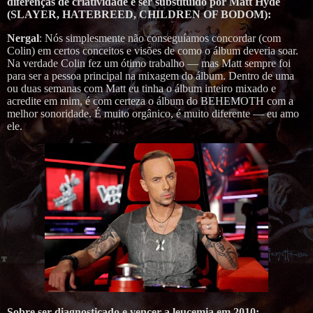
diferenças de criatividade e ser substituído por Matt Hyde
(SLAYER, HATEBREED, CHILDREN OF BODOM):
Nergal
: Nós simplesmente não conseguíamos concordar (com
Colin) em certos conceitos e visões de como o álbum deveria soar.
Na verdade Colin fez um ótimo trabalho — mas Matt sempre foi
para ser a pessoa principal na mixagem do álbum. Dentro de uma
ou duas semanas com Matt eu tinha o álbum inteiro mixado e
acredite em mim, é com certeza o álbum do BEHEMOTH com a
melhor sonoridade. É muito orgânico, é muito diferente — eu amo
ele.
Sobre ser diagnosticado e vencer a leucemia em 2010: