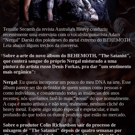
Tennille Secomb da revista Australia's Heavy conduziu
recentemente uma entrevista com o vocalista/guitarrista Adam
"Nergal" Darski dos poloneses do metal extremo do BEHEMOTH.
Leia abaixo alguns trechos da conversa.
Sobre a arte do novo álbum do BEHEMOTH, "The Satanist",
que conterá sangue do próprio Nergal misturado a uma
pintura do artista russo Denis Forkas, pra dar "um sentimento
mais orgânico":
Nergal
: Eu queria incorporar um pouco do meu DNA na arte. Esse
álbum parece ser tão definidor de quem somos como pessoas e
como indivíduos, e considerando todas as instâncias dos anos
recentes, nós queríamos fazê-lo mais "nosso" do que normalmente.
A capa é muito artística e não tem, realmente, nenhum cliché do
heavy metal. Espere algo muito especial e espetacular, e mais
profundo do que todos os outros produtos que estão no mercado.
Sobre o produtor Colin Richardson sair do processo de
mixagem de "The Satanist" depois de quatro semanas por