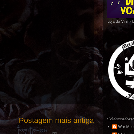
Loja do Vinil -
Postagem mais antiga
Colaboradore
War Meta