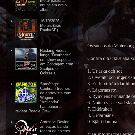
Metal nacional
anunciam novo
álbum
16/10/2026 -
Mortiis (São
Paulo/SP)
Os suecos do Vintersorg 
Rocking Riders
lança "Deathrider"
Confira o tracklist abaixo
em show especial
em Contagem com
Scalped e
1. Ur aska och sot
Odisseia
2. Överallt och ingenstan
3. En blixt från klar him
Sarcófago:
Confiram trechos
4. Lågornas rov
da entrevista com
5. Rymdens brinnande ö
Wagner
"Antichrist"
6. Natten visste vad sky
Lamounier à
7. Elddraken
revista Roadie Crew
8. Urdarmåne
9. Själ i flamma
Antestor: Devido
ameaças banda
tocará de coletes
Mais informações serão 