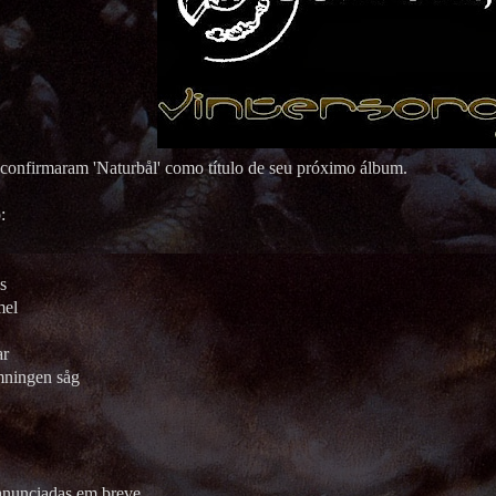
confirmaram 'Naturbål' como título de seu próximo álbum.
:
s
mel
ar
mningen såg
anunciadas em breve.