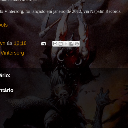
do Vintersorg, foi lançado em janeiro de 2012, via Napalm Records.
ots
wn
às
12:18
,
Vintersorg
rio:
tário