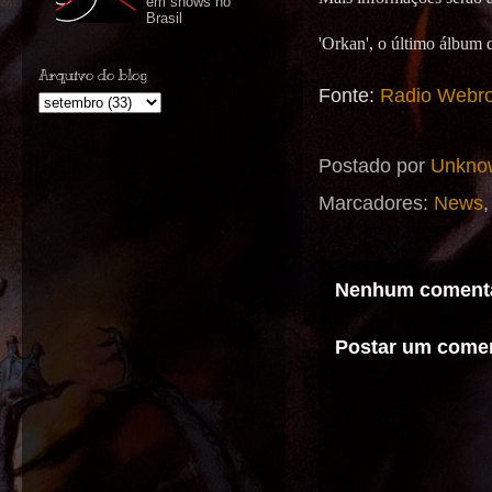
em shows no
Brasil
'Orkan', o último álbum 
Arquivo do blog
Fonte:
Radio Webro
Postado por
Unkno
Marcadores:
News
Nenhum comentá
Postar um comen