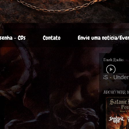
senha - CDs
Contato
Envie uma notícia/Eve
Dark Radio
APOIO WAR 