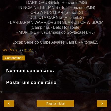
- DARK OPUS (Belo Horizonte/MG)
- IN NOMINE BELIANIS (Belo Horizonte/MG)
- ORGIA NUCLEAR (Serra/ES)
- DELICTA CARNIS (Vitória/ES)
- BARBARIAN WARRIORS IN SEARCH OF WISDOM
(Campinas - Belo Horizonte)
- MORTIFERIK (Campos do Goytacases/RJ)
Local: Sede do Clube Alvares Cabral - Vitória/ES
War Metal
às
21:27
Compartilhar
Nenhum comentário:
Postar um comentário
‹
›
Página inicial