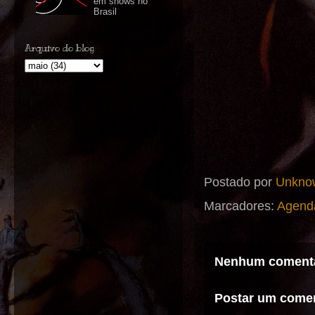
em shows no
Brasil
Arquivo do blog
Postado por
Unkno
Marcadores:
Agend
Nenhum comentá
Postar um comen