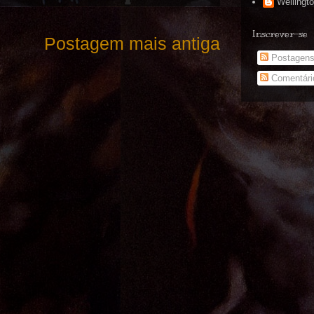
Wellingt
Inscrever-se
Postagem mais antiga
Postagen
Comentári