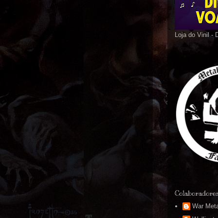
Loja do Vinil -
Colaboradore
War Meta