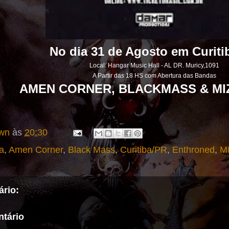
No dia 31 de Agosto em Curiti
Local: Hangar Music Hall - AL DR.
Muricy,1091
A Partir das 18 HS com Abertura das Bandas
AMEN CORNER, BLACKMASS & MI
wn
às
20:30
a
,
Amen Corner
,
Black Mass
,
Curitiba/PR
,
Enthroned
,
M
rio:
tário