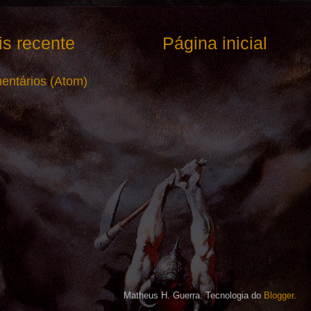
s recente
Página inicial
entários (Atom)
Matheus H. Guerra. Tecnologia do
Blogger
.