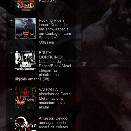
Paulo/SP)
Rocking Riders
lança "Deathrider"
em show especial
em Contagem com
Scalped e
Odisseia
BRUTAL
MORTICÍNIO:
Clássicos do
Pagan/Black Metal
chegam às
plataformas
digitais amanhã (08)
VALHALLA:
pioneiras do Death
Metal nacional
anunciam novo
álbum
Antestor: Devido
ameaças banda
tocará de coletes