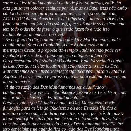
sobre os Dez Mandamentos do lado de fora do prédio, então há
esta pausa em colocar estátuas por lá, mas os Satanistas não estão
contando com isso para parar seu trem. Um representante da
ACLU (Oklahoma American Civil Liberties) contou ao Vice.com
(que também tem fotos da estátua), que os Satanistas basicamente
tem todo o direito de fazer o que estão fazendo e tudo isso
realmente vai acontecer. Incrível.
“Se ao final do dia, o monumento dos Dez Mandamentos puder
continuar na área do Capitólio, o que é obviamente uma
mensagem Cristã, a proposta do Templo Satânico não pode ser
rejeitada por ser de um ponto de vista religioso diferente.”
O representante do Estado de Oklahoma, Paul Wesselhoft contou
às estações de notícias locais mais cedo nesse ano que os Dez
Mandamentos são “historicamente significantes” para o Estado e
Baphomet não é, então é por isso que há uma estátua de um e não
do outro existe.
“A única razão dos Dez Mandamentos ser qualificado”,
continuou, “É porque no Capitólio nós fazemos as Leis. Bem, uma
das primeiras leis é os Dez Mandamentos.”
Greaves falou que "A ideia de que os Dez Mandamentos são
fundação para as leis de Oklahoma ou dos Estados Unidos é
absurda e obscena... Eu diria que a mensagem por trás do nosso
monumento fala mais diretamente sobre a formação dos valores
constitucionais americanos do que os Dez mandamentos. Ele faz
isso especialmente quando fica ao lado dos Dez Mandamentos