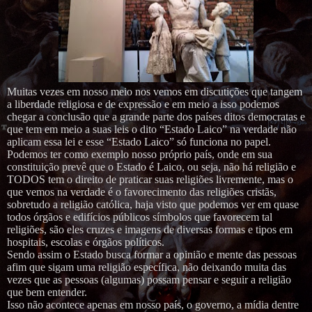
Muitas vezes em nosso meio nos vemos em discutições que tangem
a liberdade religiosa e de expressão e em meio a isso podemos
chegar a conclusão que a grande parte dos países ditos democratas e
que tem em meio a suas leis o dito “Estado Laico” na verdade não
aplicam essa lei e esse “Estado Laico” só funciona no papel.
Podemos ter como exemplo nosso próprio país, onde em sua
constituição prevê que o Estado é Laico, ou seja, não há religião e
TODOS tem o direito de praticar suas religiões livremente, mas o
que vemos na verdade é o favorecimento das religiões cristãs,
sobretudo a religião católica, haja visto que podemos ver em quase
todos órgãos e edifícios públicos símbolos que favorecem tal
religiões, são eles cruzes e imagens de diversas formas e tipos em
hospitais, escolas e órgãos políticos.
Sendo assim o Estado busca formar a opinião e mente das pessoas
afim que sigam uma religião específica, não deixando muita das
vezes que as pessoas (algumas) possam pensar e seguir a religião
que bem entender.
Isso não acontece apenas em nosso país, o governo, a mídia dentre