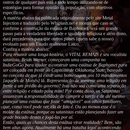
outros de qualquer país está a todo tempo utilizando-se de
estratégias para formar opinião da população, com objetivos
específicos.
A matéria abaixo foi publicada originalmente pelo site Metal
Injection e traduzido pelo Whiplash.net e mostra que caso se
confirme a construção da estátua de Baphomet, será um grande
passo para a verdadeira liberdade e igualdade religiosa e além disso,
dará precedentes para que outros países (quem sabe o nosso)
evoluam para um Estado realmente Laico.
Confira a matéria abaixo:
Para resumir uma longa história, o VITAL REMAIS e seu vocalista
satanista, Brian Werner, começaram uma campanha no
IndieGoGo para ajudar a construir uma estátua de Baphomet para
ser colocada em frente ao Capitólio de Oklahoma State, baseado
no conceito de que já existe uma homenagem aos 10 mandamentos
[aqueles de Moisés] lá. Representação de somente uma religião em
frente a um prédio do governo? Isso não soa como uma separação
entre religião e estado para mim! Por conta disso, os Satanistas
assumiram a responsabilidade de cumprir a tarefa e de até mesmo
planejar uma estátua que fosse “amigável” aos olhos familiares,
que, como você pode ver, ela de fato é. Ou ao menos esse é o
molde da estátua, porque os satanistas estão planejando fazer um
grade bocado destas e jogá-las por aí.
Então, quais as chances desta estátua virar realidade? Bem, são
bem altas agora. Atualmente há uma batalha legal acontecendo