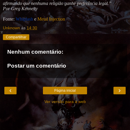
afirmando que nenhuma religião ganhe preferência legal.”
Por Greg Kennelty
Fonte:
Whiplash
e
Metal Injection
Unknown
às
14:30
Compartilhar
Nenhum comentário:
Postar um comentário
‹
›
Página inicial
Ver versão para a web