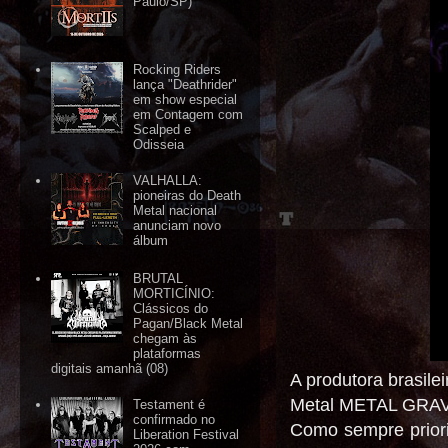
Paulo/SP)
Rocking Riders
lança "Deathrider"
em show especial
em Contagem com
Scalped e
Odisseia
VALHALLA:
pioneiras do Death
Metal nacional
anunciam novo
álbum
BRUTAL
MORTICÍNIO:
Clássicos do
Pagan/Black Metal
chegam às
plataformas
digitais amanhã (08)
A produtora brasile
Metal METAL GRAVE
Testament é
confirmado no
Como sempre priori
Liberation Festival