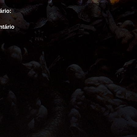
rio:
tário