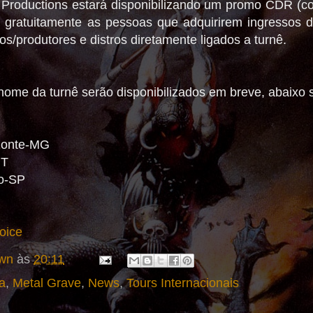
m Productions estará disponibilizando um promo CDR 
do gratuitamente as pessoas que adquirirem ingressos
s/produtores e distros diretamente ligados a turnê.
o nome da turnê serão disponibilizados em breve, abaixo 
izonte-MG
MT
lo-SP
oice
wn
às
20:11
a
,
Metal Grave
,
News
,
Tours Internacionais