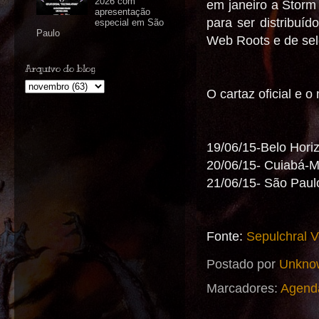
2026 com
em janeiro a Stor
apresentação
para ser distribuí
especial em São
Paulo
Web Roots e de selo
Arquivo do blog
O cartaz oficial e 
19/06/15-Belo Hor
20/06/15- Cuiabá-
21/06/15- São Pau
Fonte:
Sepulchral V
Postado por
Unkno
Marcadores:
Agend