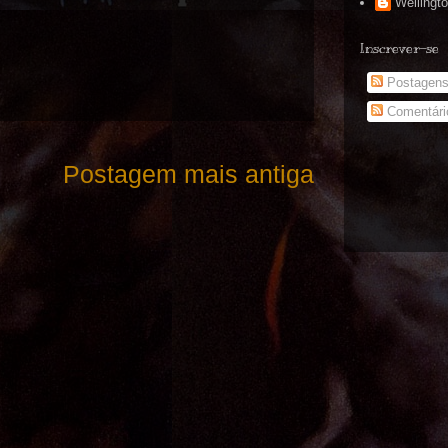
Wellingt
Inscrever-se
Postagen
Comentári
Postagem mais antiga