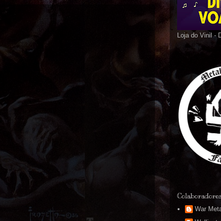
Loja do Vinil -
Colaboradore
War Meta