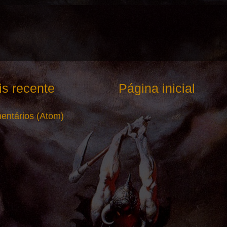
s recente
Página inicial
entários (Atom)