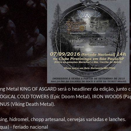
king Metal KING OF ASGARD será o
headliner
da edição, junto
LOGICAL COLD TOWERS (
Epic
Doom
Metal), IRON WOODS (
Pa
ANUS (Viking
Death
Metal).
sing,
hidromel
,
chopp
artesanal, cervejas variadas e lanches.
qua
) - feriado nacional