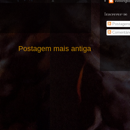
Wellingt
Inscrever-se
Postagen
Comentári
Postagem mais antiga