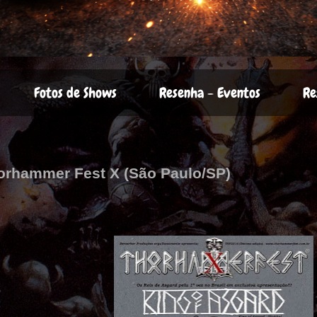
Fotos de Shows
Resenha - Eventos
Re
horhammer Fest X (São Paulo/SP)