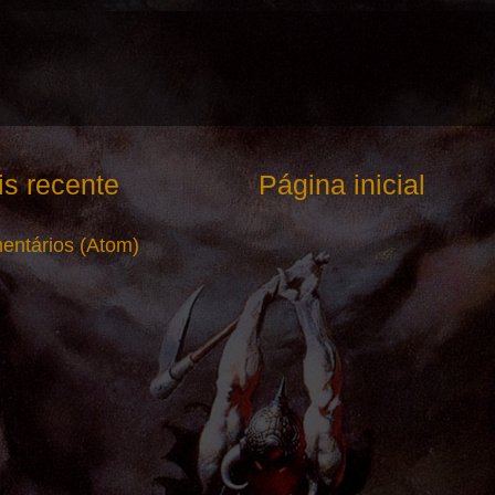
s recente
Página inicial
entários (Atom)