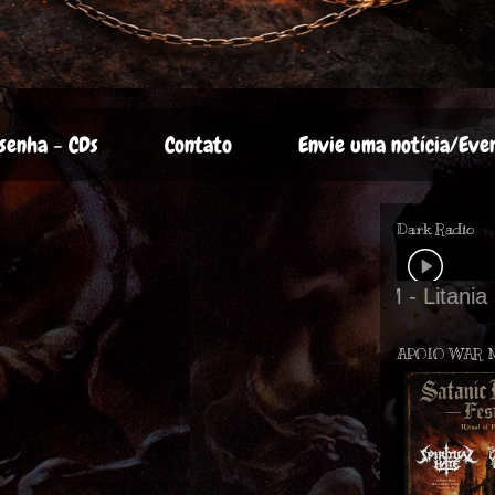
senha - CDs
Contato
Envie uma notícia/Eve
Dark Radio
APOIO WAR 