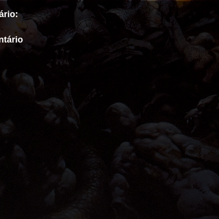
rio:
tário