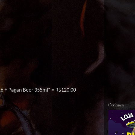
6 +
Pagan
Beer
355ml” = R$120,00
Conheça