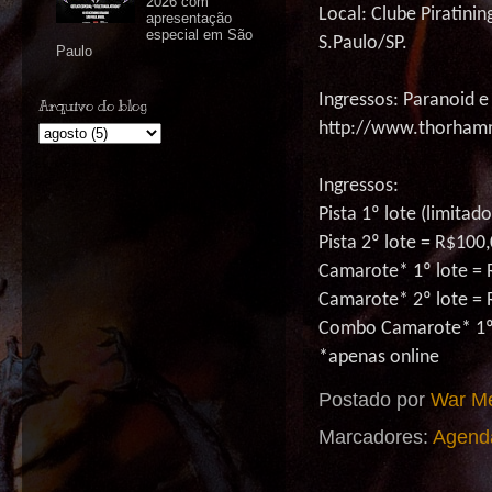
2026 com
Local: Clube Piratining
apresentação
especial em São
S.Paulo
/SP.
Paulo
Ingressos:
Paranoid
Arquivo do blog
http://www.thorham
Ingressos:
Pista 1º lote (limitad
Pista 2º lote = R$100
Camarote* 1º lote = 
Camarote* 2º lote = 
Combo Camarote* 1º 
*apenas
online
Postado por
War Me
Marcadores:
Agend