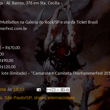
a - Al. Barros, 376 em Sta. Cecília -
e
Mutilation
na Galeria do Rock/SP e site da Ticket Brasil
merfest.com.br
o) = R$70,00
,00
R$90,00
R$120,00
lote (limitado) – “Camarote + Camiseta
Thorhammerfest
201
tal
às
19:33
a
,
São Paulo/SP
,
shows internacionais