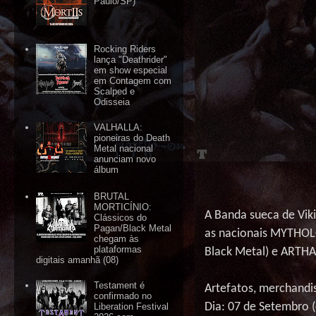
Paulo/SP)
Rocking Riders
lança "Deathrider"
em show especial
em Contagem com
Scalped e
Odisseia
VALHALLA:
pioneiras do Death
Metal nacional
anunciam novo
álbum
BRUTAL
MORTICÍNIO:
A Banda sueca de Vi
Clássicos do
Pagan/Black Metal
as nacionais MYTHO
chegam às
plataformas
Black Metal) e ARTH
digitais amanhã (08)
Testament é
Artefatos, merchandi
confirmado no
Dia: 07 de Setembro (
Liberation Festival