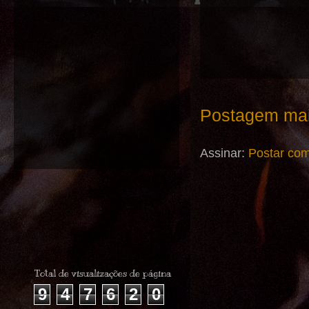
Postagem mai
Assinar:
Postar com
Total de visualizações de página
9
4
7
6
2
0