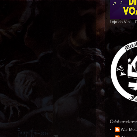
Loja do Vinil -
Colaboradore
War Meta