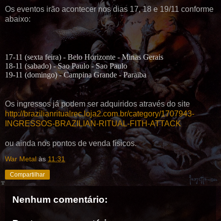
Os eventos irão acontecer nos dias 17, 18 e 19/11 conforme
abaixo:
17-11 (sexta feira) - Belo Horizonte - Minas Gerais
18-11 (sabado) - Sao Paulo - Sao Paulo
19-11 (domingo) - Campina Grande - Paraiba
Os ingressos já podem ser adquiridos através do site
http://brazilianritualrec.loja2.com.br/category/1707943-
INGRESSOS-BRAZILIAN-RITUAL-FITH-ATTACK
ou ainda nos pontos de venda físicos.
War Metal
às
11:31
Compartilhar
Nenhum comentário: