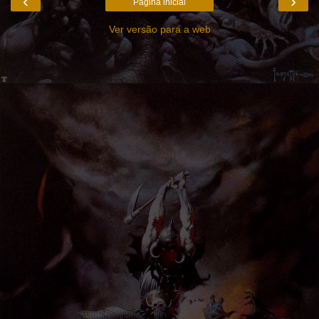
‹
›
Página inicial
Ver versão para a web