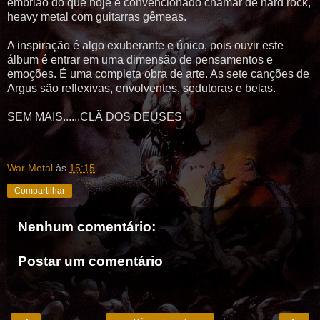
embrião do que hoje é convencionado chamar de hard rock,
heavy metal com guitarras gêmeas.
A inspiração é algo exuberante e único, pois ouvir este
álbum é entrar em uma dimensão de pensamentos e
emoções. É uma completa obra de arte. As sete canções de
Argus
são reflexivas, envolventes, sedutoras e belas.
SEM MAIS......CLÃ DOS DEUSES
War Metal
às
15:15
Compartilhar
Nenhum comentário:
Postar um comentário