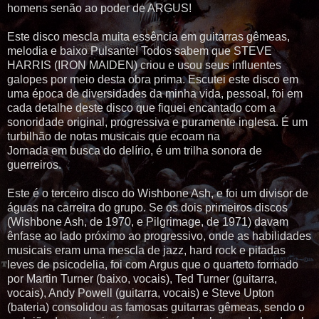
homens senão ao poder de ARGUS!
Este disco mescla muita essência em guitarras gêmeas,
melodia e baixo Pulsante! Todos sabem que STEVE
HARRIS (IRON MAIDEN) criou e usou seus influentes
galopes por meio desta obra prima. Escutei este disco em
uma época de diversidades da minha vida, pessoal, foi em
cada detalhe deste disco que fiquei encantado com a
sonoridade original, progressiva e puramente inglesa. É um
turbilhão de notas musicais que ecoam na
Jornada em busca do delírio, é um trilha sonora de
guerreiros.
Este é o terceiro disco do
Wishbone
Ash
, e foi um divisor de
águas na carreira do grupo. Se os dois primeiros discos
(
Wishbone
Ash
, de 1970, e
Pilgrimage
, de 1971) davam
ênfase ao lado próximo ao progressivo, onde as habilidades
musicais eram uma mescla de jazz, hard rock e pitadas
leves de
psicodelia
, foi com
Argus
que o quarteto formado
por Martin Turner (baixo, vocais), Ted Turner (guitarra,
vocais), Andy Powell (guitarra, vocais) e Steve
Upton
(bateria) consolidou as famosas guitarras gêmeas, sendo o