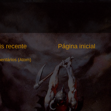
s recente
Página inicial
entários (Atom)