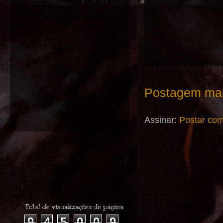
Postagem mai
Assinar:
Postar com
Total de visualizações de página
9
4
5
0
0
9