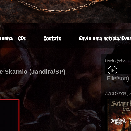
senha - CDs
Contato
Envie uma notícia/Eve
Dark Radio
e Skarnio (Jandira/SP)
APOIO WAR 