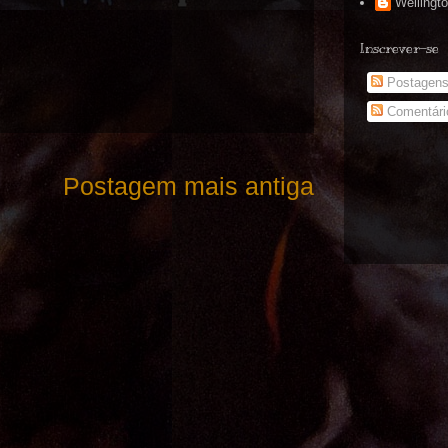
Wellingt
Inscrever-se
Postagen
Comentári
Postagem mais antiga