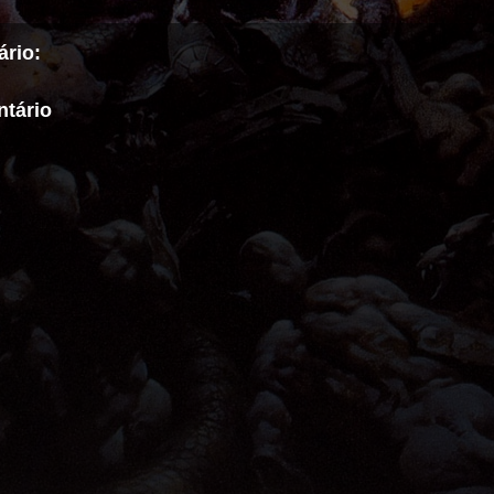
rio:
tário