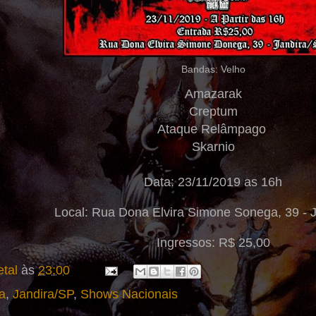
Bandas: Velho
Amazarak
Creptum
Ataque Relâmpago
Skarnio
Data: 23/11/2019 as 16h
Local: Rua Dona Elvira Simone Sonega, 39 - 
Ingressos: R$ 25,00
tal
às
23:00
a
,
Jandira/SP
,
Shows Nacionais