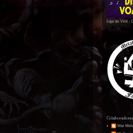
Loja do Vinil -
Colaboradore
War Meta