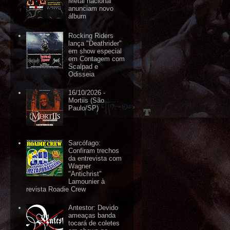
Metal nacional
anunciam novo
álbum
Rocking Riders
lança "Deathrider"
em show especial
em Contagem com
Scalpad e
Odisseia
16/10/2026 -
Mortiis (São
Paulo/SP)
Sarcófago:
Confiram trechos
da entrevista com
Wagner
"Antichrist"
Lamounier à
revista Roadie Crew
Antestor: Devido
ameaças banda
tocará de coletes