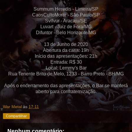
Summum Heredis - Limeira/SP
CaosCultoMorte - São Paulo/SP
Svlfvur - Aracaju/SE
Luvart - Juiz de Fora/MG
Difuntor - Belo Horizonte/MG
13 de Junho de 2020
Abertura da casa: 19h
Início das apresentações: 21h
Entrada: R$ 30
Local: Lemmy's Bar
Rua Tenente Brito de Melo, 1233 - Barro Preto - BH/MG
Após o encerramento das apresentações, o Bar se manterá
aberto para confraternização.
War Metal
às
17:11
Compartilhar
Nenhum comentário: