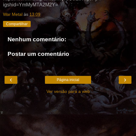
igshid=YmMyMTA2M2Y=
War Metal
às
13:09
Compartilhar
Nenhum comentário:
Postar um comentário
‹
›
Página inicial
Ver versão para a web