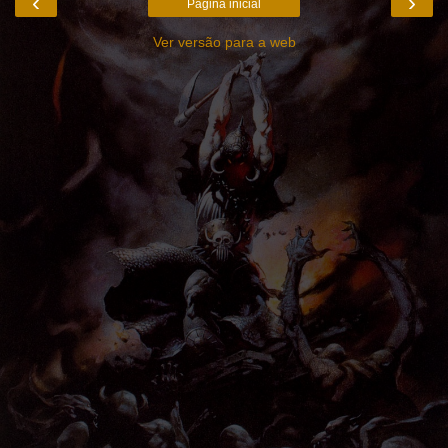
‹
›
Página inicial
Ver versão para a web