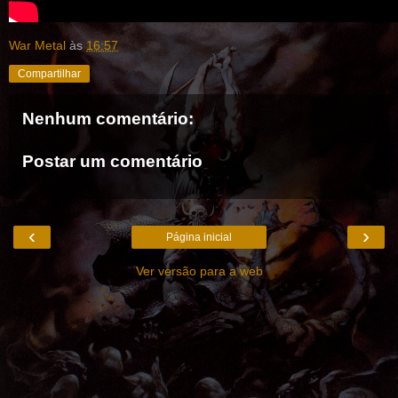
War Metal
às
16:57
Compartilhar
Nenhum comentário:
Postar um comentário
‹
›
Página inicial
Ver versão para a web