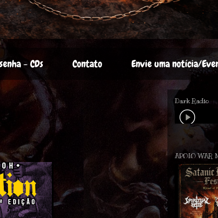
senha - CDs
Contato
Envie uma notícia/Eve
Dark Radio
APOIO WAR 