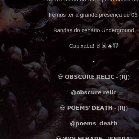
Iremos ter a grande presença de 05
Bandas do cenário Underground
Capixaba! 🤘🏽🔥😈
•
💀 𝗢𝗕𝗦𝗖𝗨𝗥𝗘 𝗥𝗘𝗟𝗜𝗖 - (𝗥𝗝)
@𝗼𝗯𝘀𝗰𝘂𝗿𝗲.𝗿𝗲𝗹𝗶𝗰
💀 𝗣𝗢𝗘𝗠𝗦' 𝗗𝗘𝗔𝗧𝗛 - (𝗥𝗝)
@𝗽𝗼𝗲𝗺𝘀_𝗱𝗲𝗮𝘁𝗵