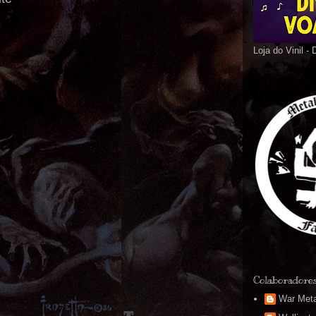
Loja do Vinil -
Colaboradore
War Meta