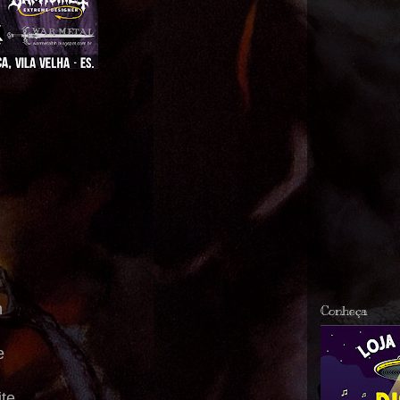
m
Conheça
e
te