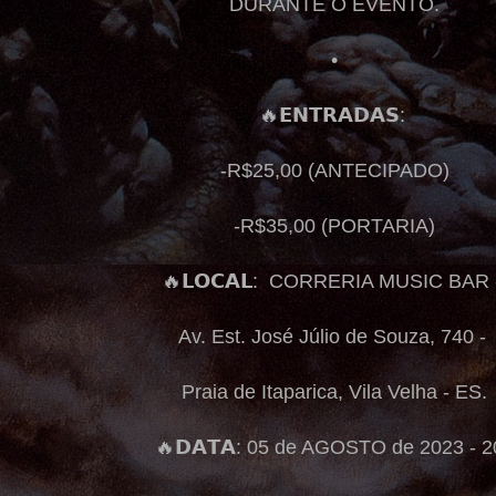
DURANTE O EVENTO.
•
🔥𝗘𝗡𝗧𝗥𝗔𝗗𝗔𝗦:
-R$25,00 (ANTECIPADO)
-R$35,00 (PORTARIA)
🔥𝗟𝗢𝗖𝗔𝗟: CORRERIA MUSIC BAR
Av. Est. José Júlio de Souza, 740 -
Praia de Itaparica, Vila Velha - ES.
🔥𝗗𝗔𝗧𝗔: 05 de AGOSTO de 2023 - 2