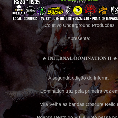
Coletivo Underground Produções
Apresenta:
🔥 𝐈𝐍𝐅𝐄𝐑𝐍𝐀𝐋 𝐃𝐎𝐌𝐈𝐍𝐀𝐓𝐈𝐎𝐍 𝐈𝐈 🔥
A segunda edição do Infernal
Domination traz pela primeira vez e
Vila Velha as bandas Obscure Relic 
Poem's Death do RJ, e junto nessa noi