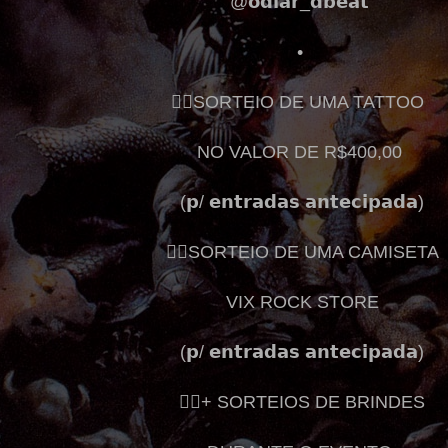
@𝗼𝗱𝗶𝗮𝗿_𝗱𝗯𝗲𝗮𝘁
•
👉🏽SORTEIO DE UMA TATTOO
NO VALOR DE R$400,00
(𝗽/ 𝗲𝗻𝘁𝗿𝗮𝗱𝗮𝘀 𝗮𝗻𝘁𝗲𝗰𝗶𝗽𝗮𝗱𝗮)
👉🏽SORTEIO DE UMA CAMISETA
VIX ROCK STORE
(𝗽/ 𝗲𝗻𝘁𝗿𝗮𝗱𝗮𝘀 𝗮𝗻𝘁𝗲𝗰𝗶𝗽𝗮𝗱𝗮)
👉🏽+ SORTEIOS DE BRINDES