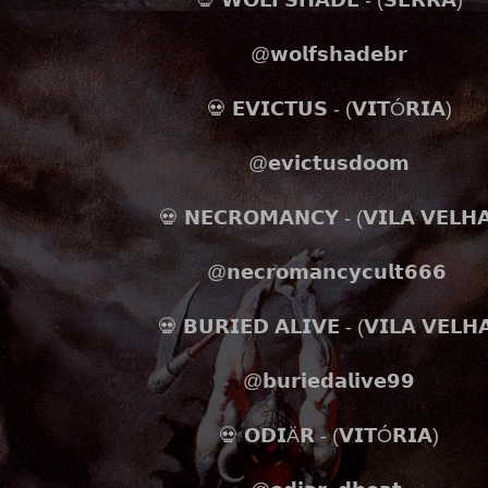
💀 𝗪𝗢𝗟𝗙𝗦𝗛𝗔𝗗𝗘 - (𝗦𝗘𝗥𝗥𝗔)
@𝘄𝗼𝗹𝗳𝘀𝗵𝗮𝗱𝗲𝗯𝗿
💀 𝗘𝗩𝗜𝗖𝗧𝗨𝗦 - (𝗩𝗜𝗧Ó𝗥𝗜𝗔)
@𝗲𝘃𝗶𝗰𝘁𝘂𝘀𝗱𝗼𝗼𝗺
💀 𝗡𝗘𝗖𝗥𝗢𝗠𝗔𝗡𝗖𝗬 - (𝗩𝗜𝗟𝗔 𝗩𝗘𝗟𝗛
@𝗻𝗲𝗰𝗿𝗼𝗺𝗮𝗻𝗰𝘆𝗰𝘂𝗹𝘁𝟲𝟲𝟲
💀 𝗕𝗨𝗥𝗜𝗘𝗗 𝗔𝗟𝗜𝗩𝗘 - (𝗩𝗜𝗟𝗔 𝗩𝗘𝗟𝗛
@𝗯𝘂𝗿𝗶𝗲𝗱𝗮𝗹𝗶𝘃𝗲𝟵𝟵
💀 𝗢𝗗𝗜Ä𝗥 - (𝗩𝗜𝗧Ó𝗥𝗜𝗔)