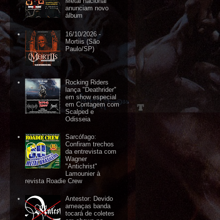
Metal nacional
anunciam novo
álbum
16/10/2026 -
Mortiis (São
Paulo/SP)
Rocking Riders
lança "Deathrider"
em show especial
em Contagem com
Scalped e
Odisseia
Sarcófago:
Confiram trechos
da entrevista com
Wagner
"Antichrist"
Lamounier à
revista Roadie Crew
Antestor: Devido
ameaças banda
tocará de coletes