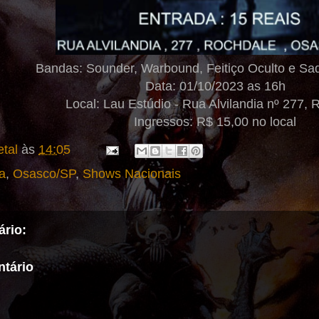
Bandas: Sounder, Warbound, Feitiço Oculto e Sad
Data: 01/10/2023 as 16h
Local: Lau Estúdio - Rua Alvilandia nº 277, 
Ingressos: R$ 15,00 no local
tal
às
14:05
a
,
Osasco/SP
,
Shows Nacionais
rio:
tário