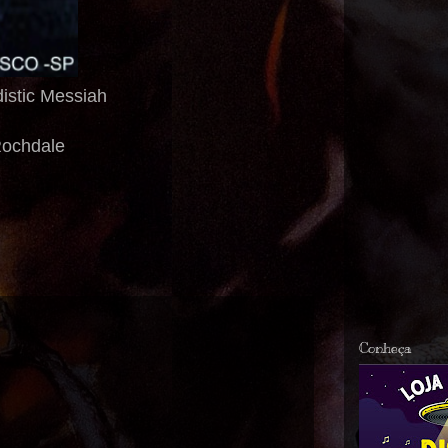
istic Messiah
Rochdale
Conheça