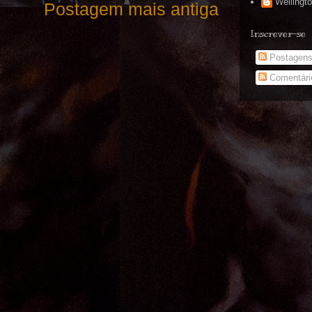
Wellingt
Postagem mais antiga
Inscrever-se
Postagen
Comentári