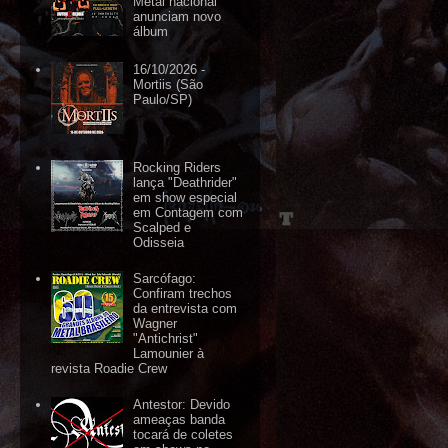
Metal nacional
anunciam novo
álbum
16/10/2026 -
Mortiis (São
Paulo/SP)
Rocking Riders
lança "Deathrider"
em show especial
em Contagem com
Scalped e
Odisseia
Sarcófago:
Confiram trechos
da entrevista com
Wagner
"Antichrist"
Lamounier à
revista Roadie Crew
Antestor: Devido
ameaças banda
tocará de coletes