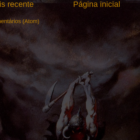
s recente
Página inicial
entários (Atom)