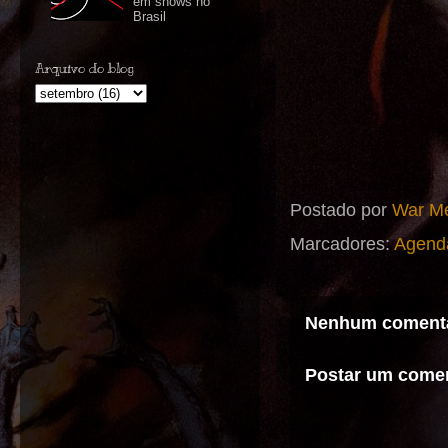
em shows no
Brasil
Arquivo do blog
Postado por
War Me
Marcadores:
Agend
Nenhum comentá
Postar um comen