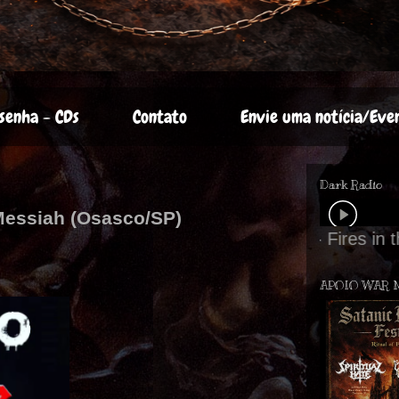
senha - CDs
Contato
Envie uma notícia/Eve
Dark Radio
 Messiah (Osasco/SP)
APOIO WAR 