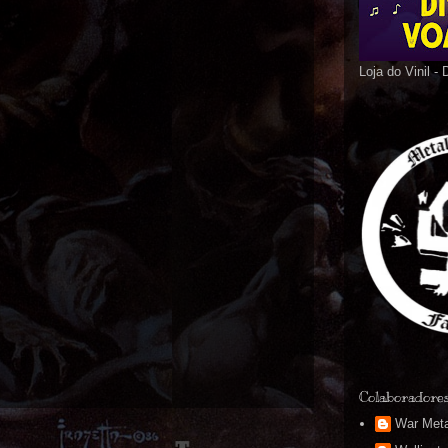
Loja do Vinil -
Colaboradore
War Meta