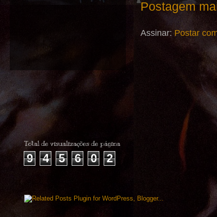
Postagem mai
Assinar:
Postar com
Total de visualizações de página
9
4
5
6
0
2