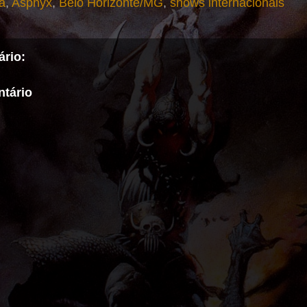
a
,
Asphyx
,
Belo Horizonte/MG
,
shows internacionais
rio:
tário