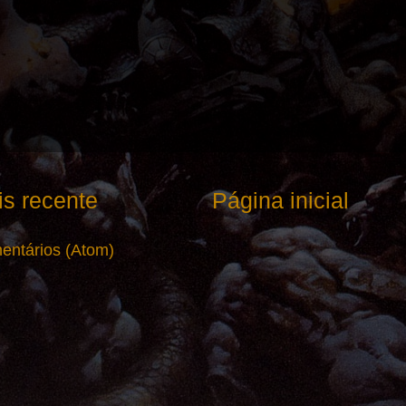
s recente
Página inicial
entários (Atom)