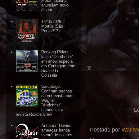
Metal nacional
anunciam novo
álbum
16/10/2026 -
Mortiis (São
Paulo/SP)
Rocking Riders
lança "Deathrider"
em show especial
em Contagem com
Scalped e
Odisseia
Sarcófago:
Confiram trechos
da entrevista com
Wagner
"Antichrist"
L
Lamounier à
revista Roadie Crew
Antestor: Devido
Postado por
War Me
ameaças banda
tocará de coletes