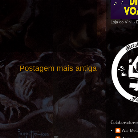
Loja do Vinil -
Postagem mais antiga
Colaboradore
War Meta