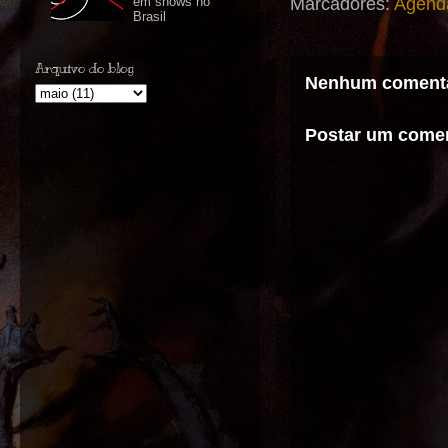
Marcadores:
Agend
em shows no
Brasil
Arquivo do blog
Nenhum comentá
Postar um comen