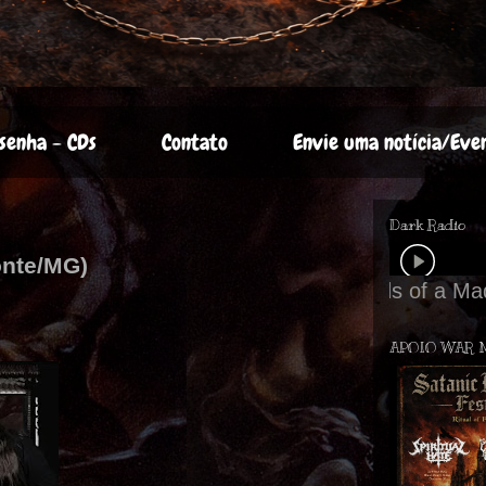
senha - CDs
Contato
Envie uma notícia/Eve
Dark Radio
onte/MG)
APOIO WAR 