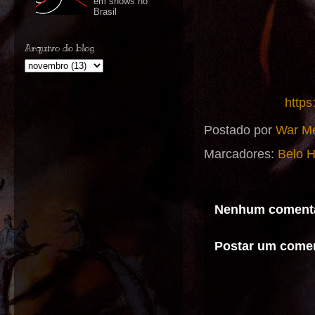
em shows no
Brasil
Arquivo do blog
https
Postado por
War Me
Marcadores:
Belo 
Nenhum comentá
Postar um comen