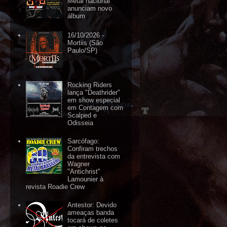
Metal nacional
anunciam novo
álbum
16/10/2026 -
Mortiis (São
Paulo/SP)
Rocking Riders
lança "Deathrider"
em show especial
em Contagem com
Scalped e
Odisseia
Sarcófago:
Confiram trechos
da entrevista com
Wagner
"Antichrist"
Lamounier à
revista Roadie Crew
Antestor: Devido
ameaças banda
tocará de coletes