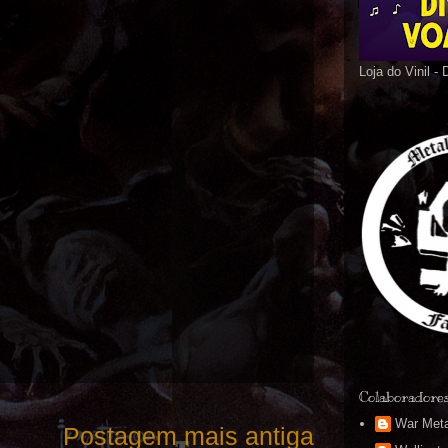
Loja do Vinil -
Colaboradore
War Meta
Postagem mais antiga