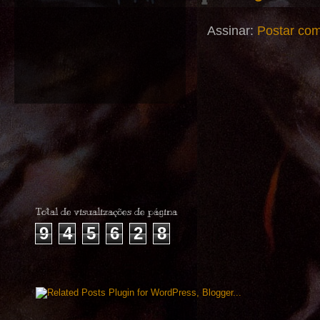
Assinar:
Postar com
Total de visualizações de página
9
4
5
6
2
8