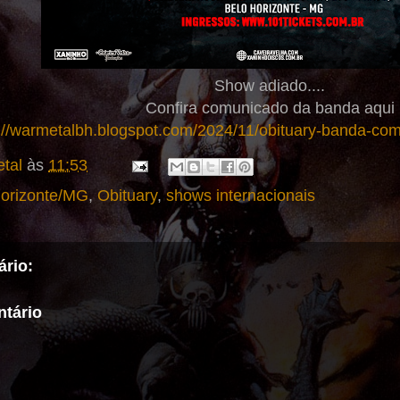
Show adiado....
Confira comunicado da banda aqui
://warmetalbh.blogspot.com/2024/11/obituary-banda-co
tal
às
11:53
Horizonte/MG
,
Obituary
,
shows internacionais
rio:
tário