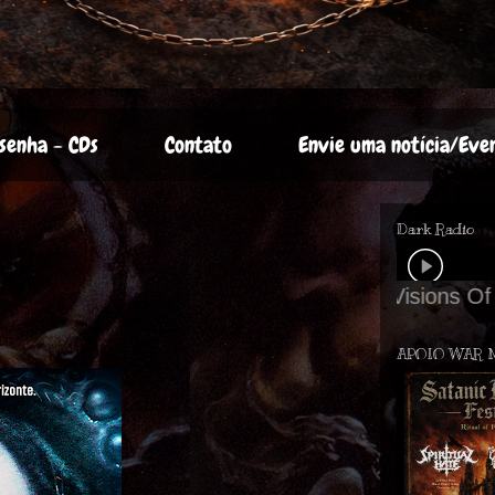
senha - CDs
Contato
Envie uma notícia/Eve
Dark Radio
APOIO WAR 