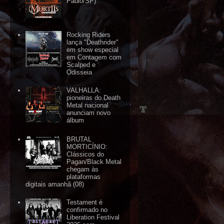
Paulo/SP)
Rocking Riders
lança "Deathrider"
em show especial
em Contagem com
Scalped e
Odisseia
VALHALLA:
pioneiras do Death
Metal nacional
anunciam novo
álbum
BRUTAL
MORTICÍNIO:
Clássicos do
Pagan/Black Metal
chegam às
plataformas
digitais amanhã (08)
Testament é
confirmado no
Liberation Festival