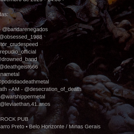
das:
 - @bandarenegados
- @obsessed_1988
ultor_crudespeed
epudio_official
 @drowned_band
- @deathgeist666
snametal
@podridaodeathmetal
eath - AM - @desecration_of_death
- @warshippermetal
- @leviaethan.41.anos
 ROCK PUB
arro Preto • Belo Horizonte / Minas Gerais