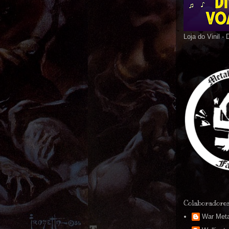
Loja do Vinil -
Colaboradore
War Meta