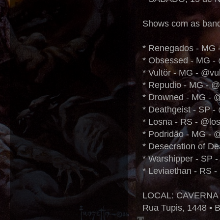
Shows com as ban
* Renegados - MG
* Obsessed - MG 
* Vultör - MG - @v
* Repudio - MG - @r
* Drowned - MG -
* Deathgeist - SP 
* Losna - RS - @lo
* Podridão - MG - 
* Desecration of D
* Warshipper - SP 
* Leviaethan - RS 
LOCAL: CAVERNA
Rua Tupis, 1448 • B