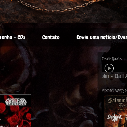
senha - CDs
Contato
Envie uma notícia/Eve
Dark Radio
APOIO WAR 