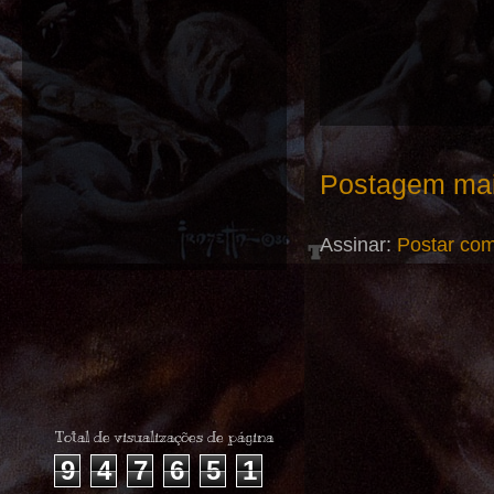
Postagem mai
Assinar:
Postar com
Total de visualizações de página
9
4
7
6
5
1