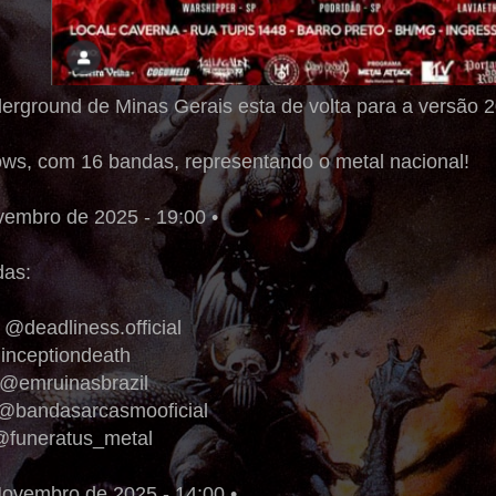
derground de Minas Gerais esta de volta para a versão 
ows, com 16 bandas, representando o metal nacional!
embro de 2025 - 19:00 •
das:
 @deadliness.official
@inceptiondeath
 @emruinasbrazil
 @bandasarcasmooficial
 @funeratus_metal
ovembro de 2025 - 14:00 •