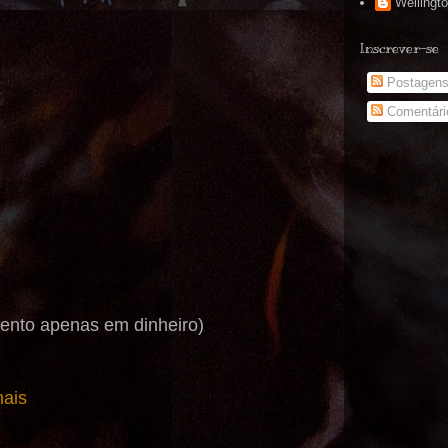
Wellingt
Inscrever-se
Postagen
Comentári
to apenas em dinheiro)
ais