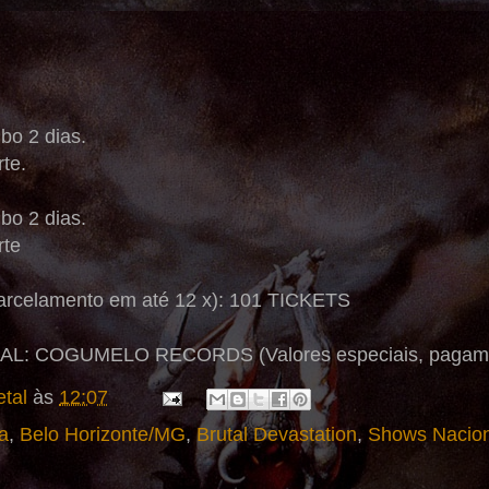
bo 2 dias.
te.
bo 2 dias.
rte
celamento em até 12 x): 101 TICKETS
: COGUMELO RECORDS (Valores especiais, pagamen
tal
às
12:07
a
,
Belo Horizonte/MG
,
Brutal Devastation
,
Shows Nacion