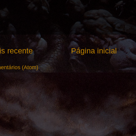
s recente
Página inicial
entários (Atom)