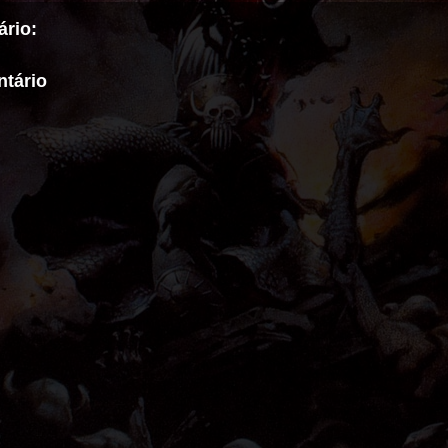
rio:
tário