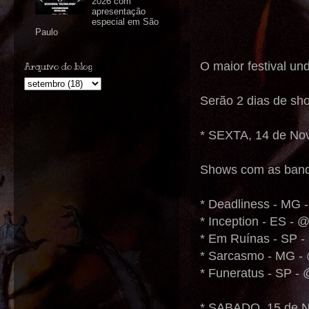
2026 com
apresentação
especial em São
Paulo
O maior festival un
Arquivo do blog
Serão 2 dias de sh
* SEXTA, 14 de Nov
Shows com as ban
* Deadliness - MG -
* Inception - ES - 
* Em Ruínas - SP -
* Sarcasmo - MG -
* Funeratus - SP -
* SABADO, 15 de N