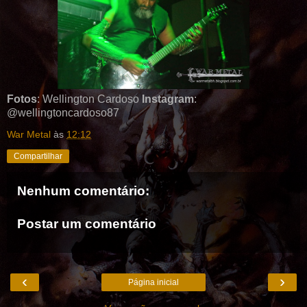
Fotos
: Wellington Cardoso
Instagram
:
@wellingtoncardoso87
War Metal
às
12:12
Compartilhar
Nenhum comentário:
Postar um comentário
‹
›
Página inicial