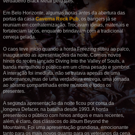
verdadeiro Black Metal pelo país.
Em Belo Horizonte, algumas horas antes da abertura das
portas da casa
Caverna Rock Pub
, os bangers já se
reuniam em confraternização. Trocavam ideias, materiais e
fortaleciam laços, enquanto brindavam com a tradicional
cerveja gelada.
O caos teve início quando a horda Freezing subiu ao palco,
inaugurando as apresentações da noite. Com os novos
hinos do recém lançado Diving Into the Valley of Souls, a
banda mergulhou o público em um clima pesado e sombrio.
A interação foi imediata, não se tratava apenas de uma
performance, mas de uma verdadeira entrega, uma jornada
ao abismo compartilhada entre músicos e todos os
presentes.
A segunda apresentação da noite ficou por conta da
longeva Defacer, na batalha desde 1993. A horda
presenteou o público com hinos antigos e mais recentes,
além, é claro, dos clássicos do álbum Beyond the
Mountains. Foi uma apresentação grandiosa, emocionante
tanto para os mais novos quanto para os veteranos da cena,