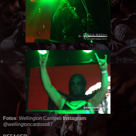
Fotos
: Wellington Cardoso
Instagram
:
@wellingtoncardoso87