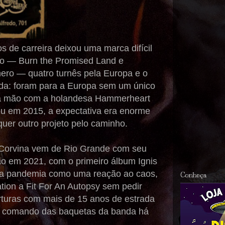
 de carreira deixou uma marca difícil
eiro — Burn the Promised Land e
nero — quatro turnês pela Europa e o
enda: foram para a Europa sem um único
na mão com a holandesa Hammerheart
ou em 2015, a expectativa era enorme
uer outro projeto pelo caminho.
ta Corvina vem de Rio Grande com seu
ão em 2021, com o primeiro álbum Ignis
e a pandemia como uma reação ao caos,
Conheça
tion a Fit For An Autopsy sem pedir
erturas com mais de 15 anos de estrada
 no comando das baquetas da banda há