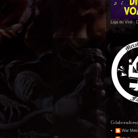
Loja do Vinil -
Colaboradore
War Meta