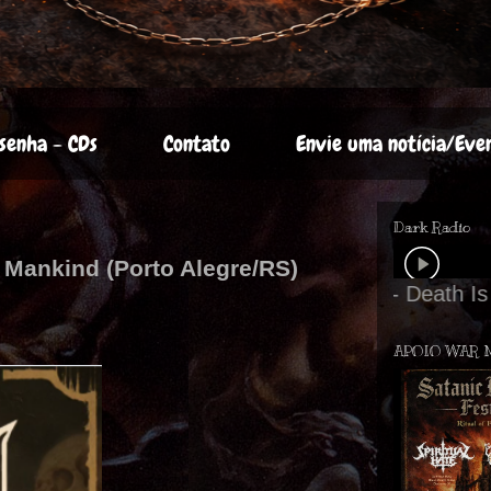
senha - CDs
Contato
Envie uma notícia/Eve
Dark Radio
e Mankind (Porto Alegre/RS)
APOIO WAR 