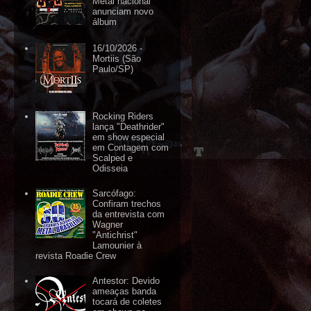
Metal nacional
anunciam novo
álbum
16/10/2026 -
Mortiis (São
Paulo/SP)
Rocking Riders
lança "Deathrider"
em show especial
em Contagem com
Scalped e
Odisseia
Sarcófago:
Confiram trechos
da entrevista com
Wagner
"Antichrist"
Lamounier à
revista Roadie Crew
Antestor: Devido
ameaças banda
tocará de coletes