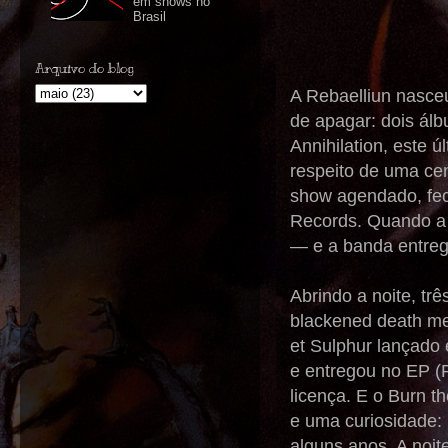
em shows no
Brasil
Arquivo do blog
A Rebaelliun nasce
de apagar: dois álb
Annihilation, este 
respeito de uma cen
show agendado, fe
Records. Quando a 
— e a banda entreg
Abrindo a noite, tr
blackened death met
et Sulphur lançado
e entregou no EP (R
licença. E o Burn t
e uma curiosidade:
alguns anos. A noit