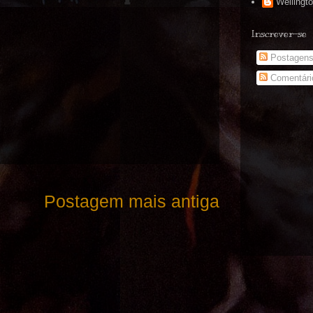
Wellingt
Inscrever-se
Postagen
Comentári
Postagem mais antiga