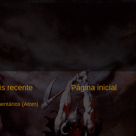
s recente
Página inicial
entários (Atom)