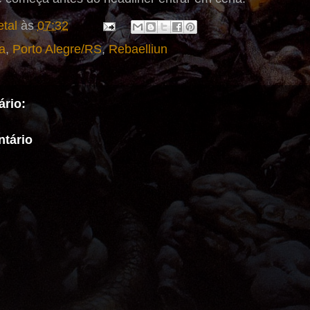
tal
às
07:32
a
,
Porto Alegre/RS
,
Rebaelliun
rio:
tário