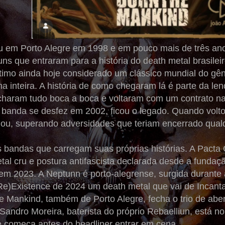
u em Porto Alegre em 1998 e em pouco mais de três anos
uns que entraram para a história do death metal brasil
último ainda hoje considerado um clássico mundial do gê
a inteira. A história de como chegaram lá é parte da l
charam tudo boca a boca e voltaram com um contrato 
banda se desfez em 2002, ficou o legado. Quando volt
ou, superando adversidades que teriam encerrado qualq
ês bandas que carregam suas próprias histórias. A Pac
al cru e postura antifascista declarada desde a fundaç
 em 2023. A Neptunn é porto-alegrense, surgida durant
e)Existence de 2024 um death metal que vai de Incanta
he Mankind, também de Porto Alegre, fecha o trio de ab
 Sandro Moreira, baterista do próprio Rebaelliun, está
e começa antes do headliner entrar em cena.