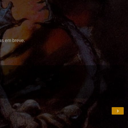
as em breve.
›