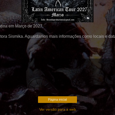
atina em Março de 2027.
dutora Sismika. Aguardamos mais informações como locais e dat
Página inicial
Ver versão para a web