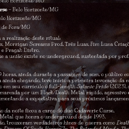
Belo Horizonte/MG
rse
– Belo Horizonte/MG
elo Horizonte/MG
z de Fora/MG
a realização deste ritual:
s
,
Morrigan Screams Prod
,
Três Luas
,
Fim Luna Criaç
r
e
Pragah Distro
.
e a união existe no underground, sustentada por prof
9 horas, ainda durante a passagem de som, o público co
a ainda chegando, teve início a primeira invocação da 
 em seu currículo o full-length
Satanic Pride
(2023), 
i marcada por um
Black/Death Metal rápido, agressivo
limentando a expectativa para seus próximos lançamento
o da noite ficou a cargo do duo
Cadaveric Curse
,
 Metal que honra o underground desde 1993.
ão, trouxeram verdadeiros hinos de guerra como
Death
mo
Disease Of Souls
,
Horror In The Retarded Mind
e
The