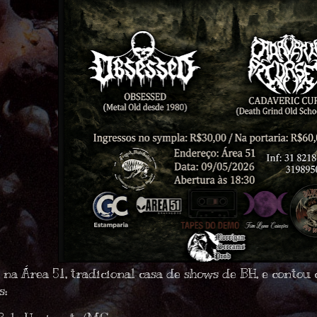
u na
Área 51
, tradicional casa de shows de BH, e conto
s: