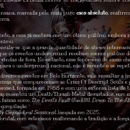
).
nsana, marcada pelo mais puro
caos absoluto
, reafirm
ema.
vento, a casa já contava com um ótimo público, embora 
ínimo,
pecula-se que a grande quantidade de shows internac
que os eventos underground recebam menos público do
 vindas de fora. No entanto, esse fenômeno de casas ch
 para o underground nacional, não é recente e se repet
iversos eventos em Belo Horizonte, vale ressaltar a i
reiras que compareceram ao
Cries Of Descript Souls
e 
sessed
, formada em 1988 e com uma extensa lista de t
a apresentou um
Death/Thrash Metal devastador
, com 
, faixas como
The Devil’s Fault (Fuck!!!)
,
Down To The Ab
a compilação
 (Sepulchral Sessions)
, lançada em 2025.
rutal, com veteranos reafirmando a tradição e a forç