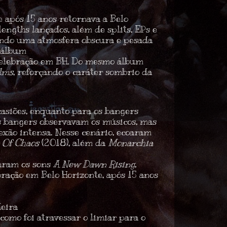
e após 15 anos retornava a Belo
ngths lançados, além de splits, EPs e
ando uma atmosfera obscura e pesada
o álbum
celebração em BH. Do mesmo álbum
alms
, reforçando o caráter sombrio da
asiões, enquanto para os bangers
os bangers observavam os músicos, mas
exão intensa. Nesse cenário, ecoaram
 Of Chaos
(2018), além da
Monarchia
aram os sons
A New Dawn Rising
,
ração em Belo Horizonte, após 15 anos
deira
como foi atravessar o limiar para o