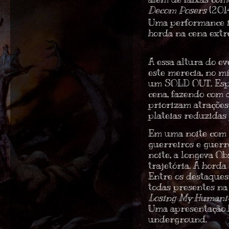
Decom Posers
(2014
Uma performance i
horda na cena extr
A essa altura do e
este merecia, no m
um
SOLD OUT
. Es
cena, fazendo com 
priorizam atrações
plateias reduzidas
Em uma noite com d
guerreiros e guer
noite, a longeva
Ob
trajetória. A hord
Entre os destaques
todas presentes n
Losing My Humanity
Uma apresentação b
underground.