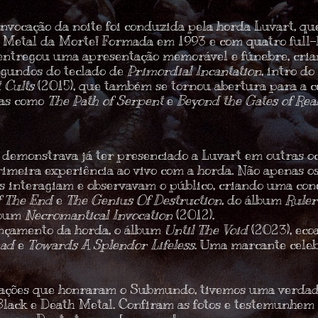
invocação da noite foi conduzida pela horda
Luvart
, qu
o
Metal da Morte!
Formada em 1993 e com quatro full-le
 entregou uma apresentação memorável e fúnebre, cri
egundos do teclado de
Primordial Incantation
, intro d
t Cults
(2015), que também se tornou abertura para a 
xas como
The Path of Serpent
e
Beyond the Gates of Re
 demonstrava já ter presenciado a
Luvart
em outras oc
rimeira experiência ao vivo com a horda. Não apenas 
s interagiam e observavam o público, criando uma con
f The End
e
The Genius Of Destruction
, do álbum
Ruler
lbum
Necromantical Invocation
(2012).
ançamento da horda, o álbum
Until The Void
(2023), eco
ead
e
Towards A Splendor Lifeless
. Uma marcante celeb
cações que honraram o Submundo, tivemos uma verda
Black e Death Metal
. Confiram as fotos e testemunhem 