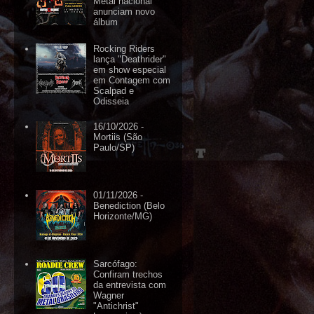
Metal nacional
anunciam novo
álbum
Rocking Riders
lança "Deathrider"
em show especial
em Contagem com
Scalpad e
Odisseia
16/10/2026 -
Mortiis (São
Paulo/SP)
01/11/2026 -
Benediction (Belo
Horizonte/MG)
Sarcófago:
Confiram trechos
da entrevista com
Wagner
"Antichrist"