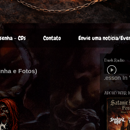
senha - CDs
Contato
Envie uma notícia/Eve
Dark Radio
enha e Fotos)
APOIO WAR 