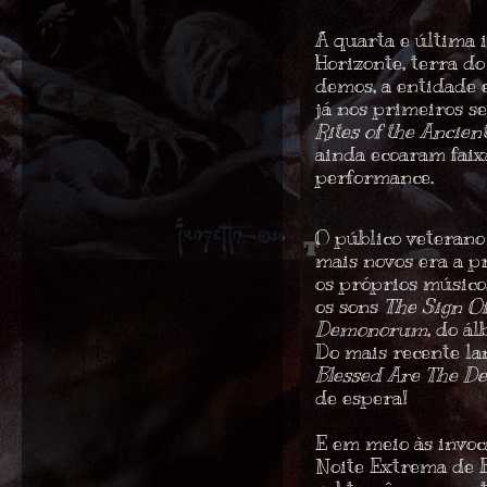
A quarta e última 
Horizonte, terra d
demos, a entidade
já nos primeiros s
Rites of the Ancien
ainda ecoaram fai
performance.
O público veterano
mais novos era a p
os próprios músico
os sons
The Sign O
Demonorum
, do á
Do mais recente l
Blessed Are The D
de espera!
E em meio às invo
Noite Extrema de 