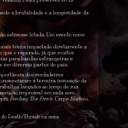
ando a brutalidade e a longevidade da
não estivesse lotada. Um evento como
ionais tenha impactado diretamente a
 que o esperado, já que muitos
eias para bandas estrangeiras e
e em diversas partes do país.
mportância dos verdadeiros
presenciaram a terceira invocação da
rabalhos lançados ao longo de sua
execução impecável em cada som.
yss
,
Feeding The Fire
e
Carpe Noctem
,
a do
Death/Thrash
na cena