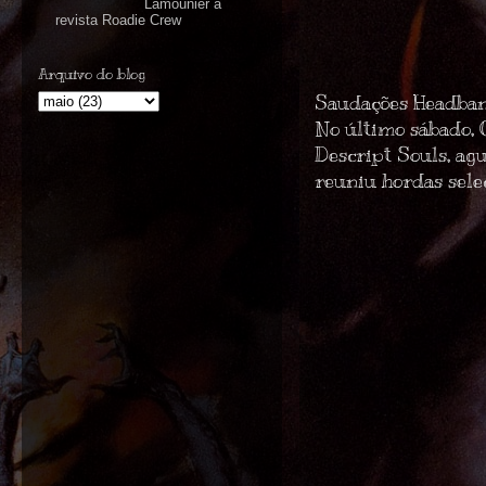
Lamounier à
revista Roadie Crew
Arquivo do blog
Saudações Headban
No último sábado, 
Descript Souls
, ag
reuniu hordas sele