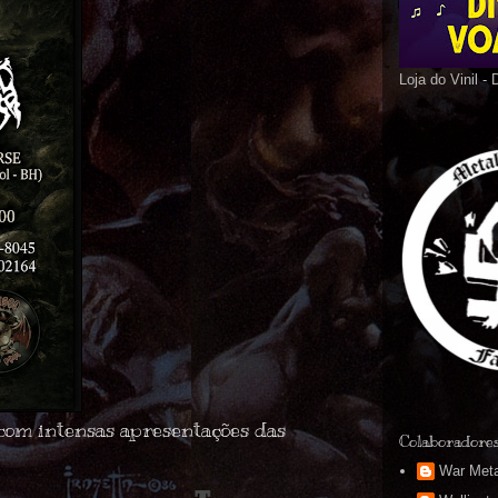
Loja do Vinil -
u com intensas apresentações das
Colaboradore
War Meta