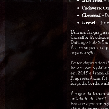
Iron Trash
– 
Cadaveric Cu
Obsessed
– B
Luvart
– Jui
Uniram forças para 
Caoscifer Produçõe
DaNiego Pub & Ba
Assim se provou qu
organização.
Pouco depois das 1
horas, com a platei
em 2013 e trazendo
A apresentação fo
força da horda e a
A segunda invocaçã
entidade de Death
Em sua apresentaç
além de faixas co