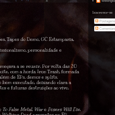
Wellingt
Inscrever-se
Postagen
Comentári
ões
,
Tapes do Demo
,
GC Estamparia
,
issionalismo, personalidade e
meçava a se reunir. Por volta das 20
noite, com a horda
Iron Trash
, formada
além de EPs, demos e splits.
 e bem executado
, deixando clara a
s e futuras destruições ao vivo.
 To False Metal
,
War
e
Posers Will Die
,
 Walking Dead
, presentes no EP