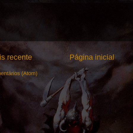
s recente
Página inicial
entários (Atom)