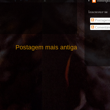
Wellingt
Inscrever-se
Postagen
Comentári
Postagem mais antiga