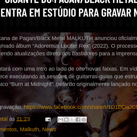
na de Pagan/Black Metal MALKUTH anunciou oficialmen
amado álbum “Adoremus Lucifer Rex” (2022). O processo
ndo atualizações direto dos bastidores para a imprensa 
tará com uma intro ao lado de oito novas faixas. Em víde
e executando as sessões de guitarras-guias que estrutu
ico “Burn at Midnight”, petardo originalmente lançado n
 gravação.
https://www.facebook.com/share/r/1D1DDaJC
tal
às
11:23
mentos
,
Malkuth
,
News