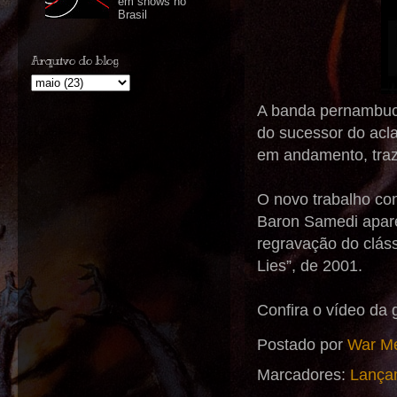
em shows no
Brasil
Arquivo do blog
A banda pernambuca
do sucessor do acl
em andamento, traze
O novo trabalho con
Baron Samedi aparec
regravação do cláss
Lies”, de 2001.
Confira o vídeo da
Postado por
War Me
Marcadores:
Lança