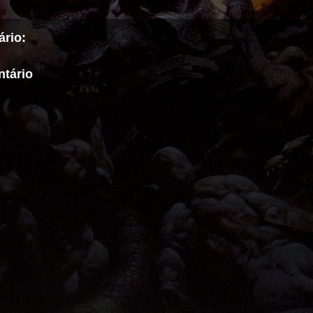
rio:
tário