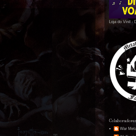
Loja do Vinil -
Colaboradore
War Meta