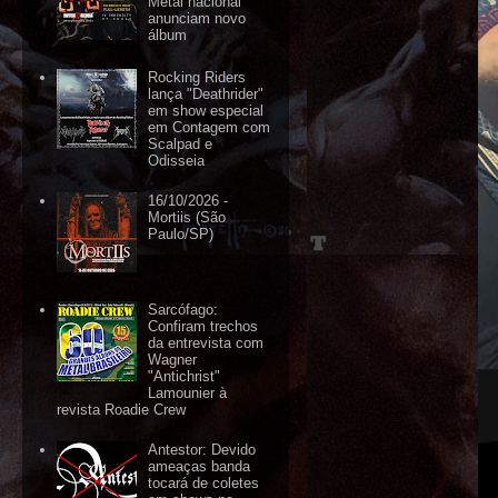
Metal nacional
anunciam novo
álbum
Rocking Riders
lança "Deathrider"
em show especial
em Contagem com
Scalpad e
Odisseia
16/10/2026 -
Mortiis (São
Paulo/SP)
Sarcófago:
Confiram trechos
da entrevista com
Wagner
"Antichrist"
Lamounier à
revista Roadie Crew
Antestor: Devido
ameaças banda
tocará de coletes