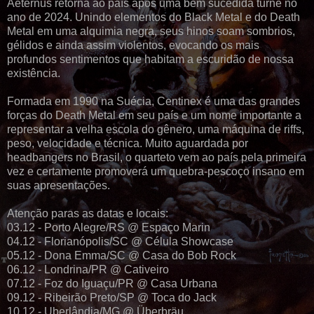
Aeternus retorna ao país após uma bem sucedida turnê no
ano de 2024. Unindo elementos do Black Metal e do Death
Metal em uma alquimia negra, seus hinos soam sombrios,
gélidos e ainda assim violentos, evocando os mais
profundos sentimentos que habitam a escuridão de nossa
existência.
Formada em 1990 na Suécia, Centinex é uma das grandes
forças do Death Metal em seu país e um nome importante a
representar a velha escola do gênero, uma máquina de riffs,
peso, velocidade e técnica. Muito aguardada por
headbangers no Brasil, o quarteto vem ao país pela primeira
vez e certamente promoverá um quebra-pescoço insano em
suas apresentações.
Atenção paras as datas e locais:
03.12 - Porto Alegre/RS @ Espaço Marin
04.12 - Florianópolis/SC @ Célula Showcase
05.12 - Dona Emma/SC @ Casa do Bob Rock
06.12 - Londrina/PR @ Cativeiro
07.12 - Foz do Iguaçu/PR @ Casa Urbana
09.12 - Ribeirão Preto/SP @ Toca do Jack
10.12 - Uberlândia/MG @ Überbräu