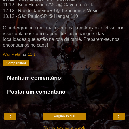
11.12 - Belo Horizonte/MG @ Caverna Rock
12.12 - Rio de Janeiro/RJ @ Experience Music
13.12 - São Paulo/SP @ Hangar 110
O underground continua a ser uma construção coletiva, por
isso contamos com o apoio dos headbangers das
localidades que estão na rota da turnê. Preparem-se, nos
encontramos no caos!
War Metal
às
11:14
Compartilhar
Nenhum comentário:
Postar um comentário
‹
›
Página inicial
Ver versão para a web