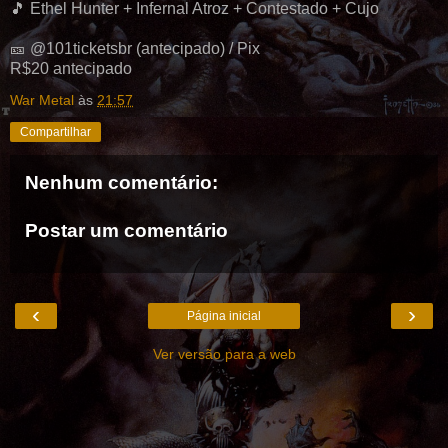
🎵 Ethel Hunter + Infernal Atroz + Contestado + Cujo
🎫 @101ticketsbr (antecipado) / Pix
R$20 antecipado
War Metal
às
21:57
Compartilhar
Nenhum comentário:
Postar um comentário
‹
›
Página inicial
Ver versão para a web