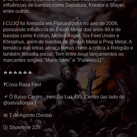
influências de bandas como Sepultura, Kreator e Slayer,
entre outros.
ℹ️ CUJO foi formada em Florianópolis no ano de 2008,
possuindo influência do Death Metal dos anos 90 e de
bandas como Krisiun, Morbid Angel, Six Feet Under e
Khrophus, além de bandas de Thrash Metal e Prog Metal. A
temática das letras abraça temas como a crítica à Religião e
também filosofia social. Tem entre seus lançamentos os
marcantes singles "Manicômio" e "Paralelo11".
🔥🔥🔥🔥🔥🔥
❓️Cova Rasa Fest
📌 Ô Baixo Centro - Hercílio Luz 455, Centro (ao lado do
@selvafloripa )
📅 7 de Agosto (Sexta)
🕝 Showtime 22h