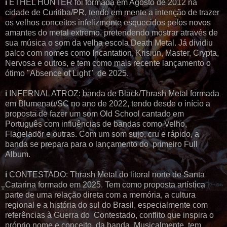
ℹ️ ETHEL HUNTER foi formada em Agosto de 2012 na
cidade de Curitiba/PR, tendo em mente a intenção de trazer
os velhos conceitos infelizmente esquecidos pelos novos
amantes do metal extremo, pretendendo mostrar através de
sua música o som da velha escola Death Metal. Já dividiu
palco com nomes como Incantation, Krisiun, Master, Crypta,
Nervosa e outros, e tem como mais recente lançamento o
ótimo "Absence of Light" de 2025.
ℹ️ INFERNAL ATROZ: banda de Black/Thrash Metal formada
em Blumenau/SC no ano de 2022, tendo desde o início a
proposta de fazer um som Old School cantado em
Português com influências de bandas como Velho,
Flageladör e outras. Com um som sujo, cru e rápido, a
banda se prepara para o lançamento do primeiro Full
Album.
ℹ️ CONTESTADO: Thrash Metal do litoral norte de Santa
Catarina formado em 2025. Tem como proposta artística
parte de uma relação direta com a memória, a cultura
regional e a história do sul do Brasil, especialmente com
referências à Guerra do Contestado, conflito que inspira o
próprio nome e conceito da banda. Musicalmente, tem