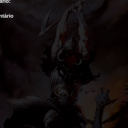
rio:
tário