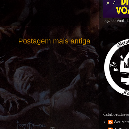
Loja do Vinil -
Postagem mais antiga
Colaboradore
War Meta