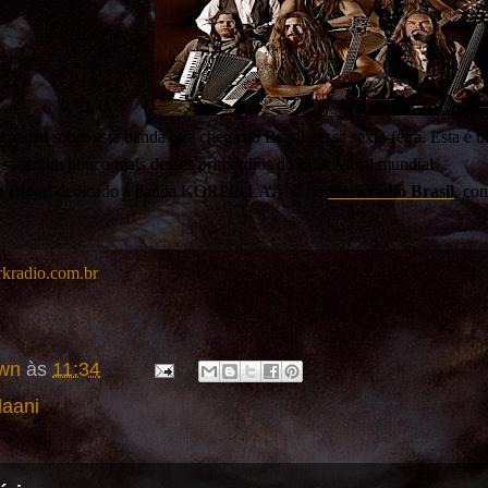
ecial sobre esta banda que chega ao Brasil nessa sexta-feira. Esta é
sacar um pouco mais desses primórdios do Folk Metal mundial
n Blood
dedicado à banda KORPIKLAANI na
Darkradio Brasil
, co
rkradio.com.br
wn
às
11:34
laani