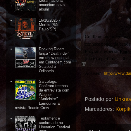
Metal nacional
anunciam novo
álbum
16/10/2026 -
Mortiis (São
Paulo/SP)
Confiram um programa esp
conhece pouco da banda 
Rocking Riders
Programa especial
Paga
lança "Deathrider"
em show especial
(dia 6) a partir das 23h.
em Contagem com
Scalped e
Odisseia
Acessem:
http://www.da
Sarcófago:
Confiram trechos
da entrevista com
Wagner
Postado por
Unkno
"Antichrist"
Lamounier à
revista Roadie Crew
Marcadores:
Korpik
Testament é
confirmado no
Liberation Festival