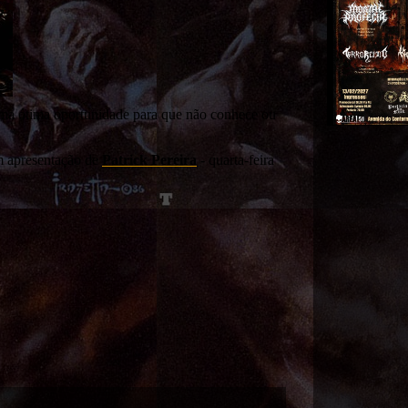
 uma ótima oportunidade para que não conhece ou
m apresentação de
Patrick Pereira
- quarta-feira