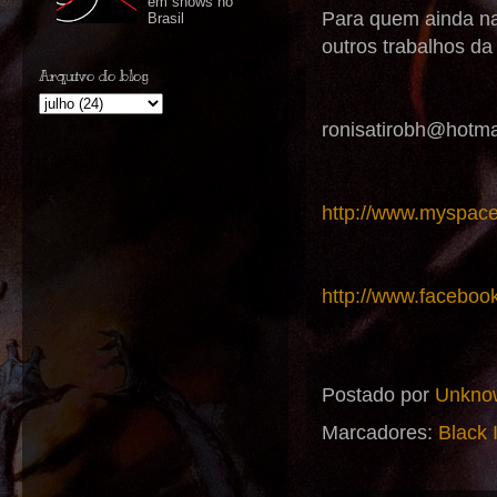
em shows no
Para quem ainda na
Brasil
outros trabalhos d
Arquivo do blog
ronisatirobh@hotma
http://www.myspace
http://www.facebook
Postado por
Unkno
Marcadores:
Black 