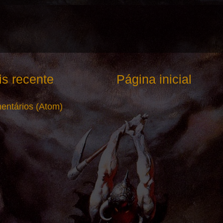
s recente
Página inicial
entários (Atom)