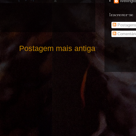
Wellingt
Inscrever-se
Postagen
Comentári
Postagem mais antiga