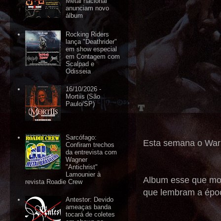
Metal nacional
anunciam novo
álbum
Rocking Riders
lança "Deathrider"
em show especial
em Contagem com
Scalpad e
Odisseia
16/10/2026 -
Mortiis (São
Paulo/SP)
Sarcófago:
Esta semana o War M
Confiram trechos
da entrevista com
Wagner
"Antichrist"
Lamounier à
Album esse que mos
revista Roadie Crew
que lembram a époc
Antestor: Devido
ameaças banda
tocará de coletes