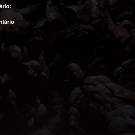
rio:
tário