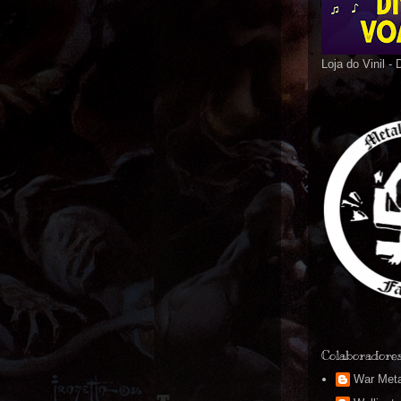
Loja do Vinil -
Colaboradore
War Meta