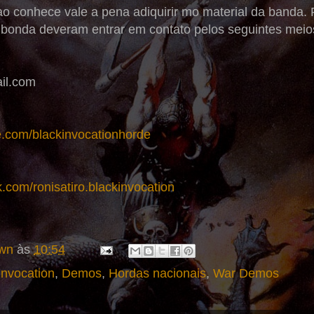
o conhece vale a pena adiquirir mo material da banda.
a bonda deveram entrar em contato pelos seguintes meio
il.com
.com/blackinvocationhorde
.com/ronisatiro.blackinvocation
wn
às
10:54
Invocation
,
Demos
,
Hordas nacionais
,
War Demos