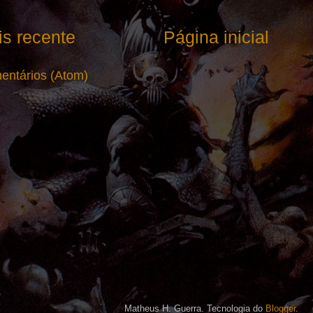
s recente
Página inicial
entários (Atom)
Matheus H. Guerra. Tecnologia do
Blogger
.