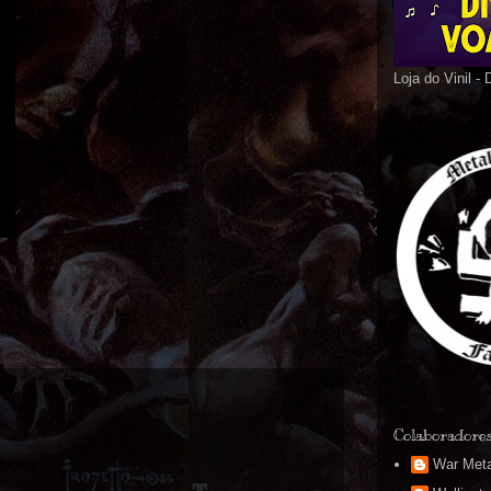
Loja do Vinil -
Colaboradore
War Meta