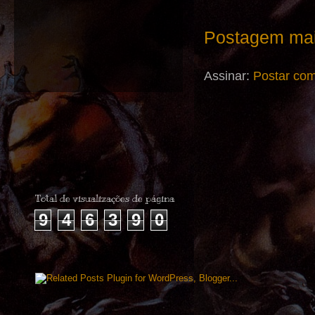
Postagem mai
Assinar:
Postar com
Total de visualizações de página
9
4
6
3
9
0