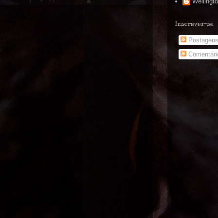
Wellingt
Inscrever-se
Postagen
Comentári