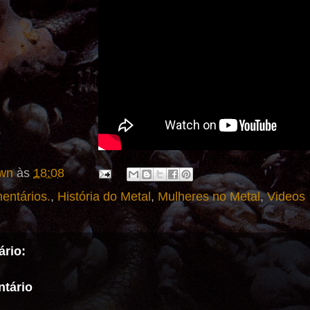
wn
às
18:08
entários.
,
História do Metal
,
Mulheres no Metal
,
Videos
rio:
tário