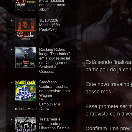
Metal nacional
anunciam novo
álbum
16/10/2026 -
Mortiis (São
Paulo/SP)
Rocking Riders
lança "Deathrider"
em show especial
Está sendo finali
em Contagem com
Scalped e
participou do já 
Odisseia
Sarcófago:
Este novo travalho 
Confiram trechos
desse mes.
da entrevista com
Wagner
"Antichrist"
Lamounier à
Esse promete ser m
revista Roadie Crew
entrevista com div
Testament é
confirmado no
Confiram uma previ
Liberation Festival