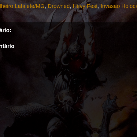
heiro Lafaiete/MG
,
Drowned
,
Hevy Fest
,
Invasao Holoc
rio:
tário