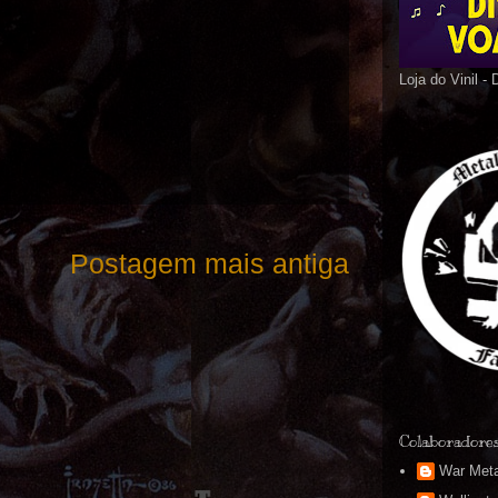
Loja do Vinil -
Postagem mais antiga
Colaboradore
War Meta