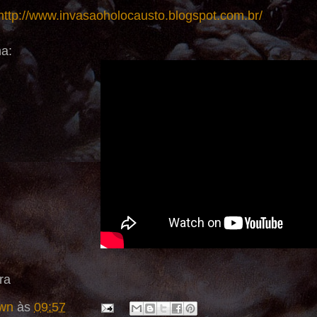
http://www.invasaoholocausto.blogspot.com.br/
a:
ra
wn
às
09:57