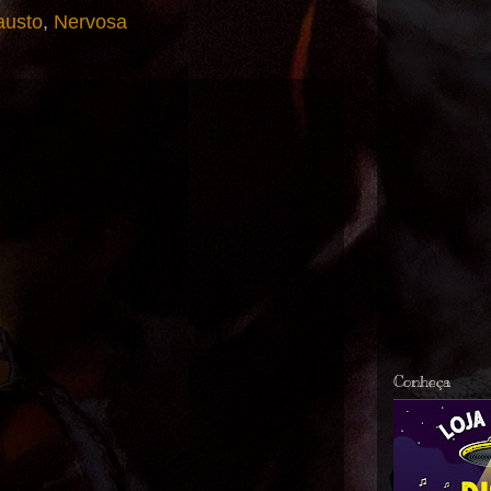
austo
,
Nervosa
Conheça