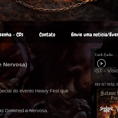
senha - CDs
Contato
Envie uma notícia/Eve
Dark Radio
e Nervosa)
APOIO WAR 
pecial do evento Heavy Fest que
das Drowned e Nervosa.