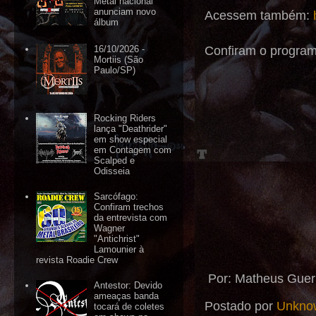
Metal nacional
anunciam novo
Acessem também:
álbum
Confiram o program
16/10/2026 -
Mortiis (São
Paulo/SP)
Rocking Riders
lança "Deathrider"
em show especial
em Contagem com
Scalped e
Odisseia
Sarcófago:
Confiram trechos
da entrevista com
Wagner
"Antichrist"
Lamounier à
revista Roadie Crew
Por: Matheus Guer
Antestor: Devido
ameaças banda
Postado por
Unkno
tocará de coletes