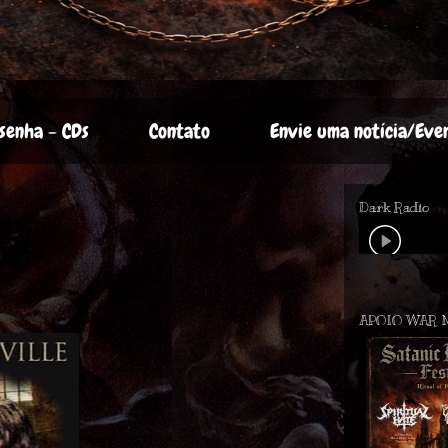
senha - CDs
Contato
Envie uma notícia/Eve
Dark Radio
APOIO WAR 