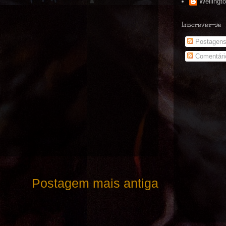
Wellingt
Inscrever-se
Postagen
Comentári
Postagem mais antiga