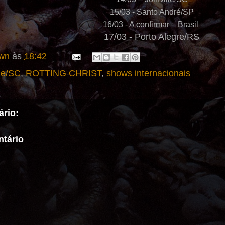
15/03 - Santo André/SP
16/03 - A confirmar – Brasil
17/03 - Porto Alegre/RS
wn
às
18:42
lle/SC
,
ROTTING CHRIST
,
shows internacionais
rio:
tário