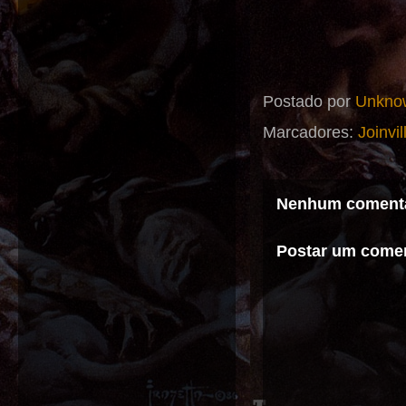
Postado por
Unkno
Marcadores:
Joinvi
Nenhum comentá
Postar um comen