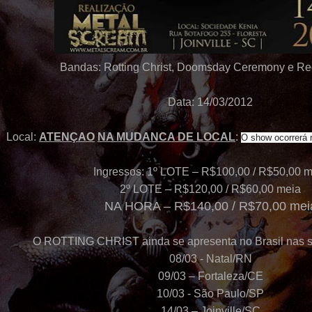
Bandas: Rotting Christ, Doomsday Ceremony e Re
Data: 14/03/2012
Local:
ATENÇAO
NA MUDANCA DE LOCAL
:
O show ocorrerá 
Ingressos: 1º LOTE – R$100,00 / R$50,00 m
2º LOTE – R$120,00 / R$60,00 meia
NA HORA – R$140,00 / R$70,00 mei
O ROTTING CHRIST ainda se apresenta no Brasil nas s
08/03 - Natal/RN
09/03 – Fortaleza/CE
10/03 - São Paulo/SP
14/03 – Joinville/SC