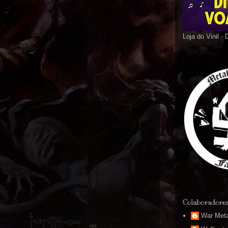
Loja do Vinil -
Colaboradore
War Meta