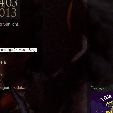
d Sunlight
no antigo JK Music Stage
eia
a
eguintes datas:
Conheça