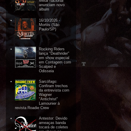
Metal nacional
anunciam novo
álbum
16/10/2026 -
Mortiis (São
Paulo/SP)
Rocking Riders
lança "Deathrider"
em show especial
em Contagem com
Scalped e
Odisseia
Sarcófago:
Confiram trechos
da entrevista com
Wagner
"Antichrist"
Lamounier à
revista Roadie Crew
Antestor: Devido
ameaças banda
tocará de coletes