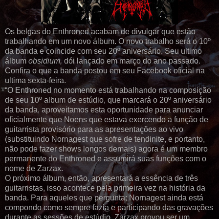
Os belgas do Enthroned acabam de divulgar que estão
trabalhando em um novo álbum. O novo trabalho será o 10º
da banda e coincide com seu 20º aniversário. Seu ultimo
álbum
obsidium,
dói lançado em março do ano passado.
Confira o que a banda postou em seu Facebook oficial na
ultima sexta-feira.
“O Enthroned no momento está trabalhando na composição
de seu 10º album de estúdio, que marcará o 20º aniversário
da banda, aproveitamos esta oportunidade para anunciar
oficialmente que Noens que estava exercendo a função de
guitarrista provisório para as apresentações ao vivo
(substituindo Nornagest que sofre de tendinite, e portanto,
não pode fazer shows longos demais) agora é um membro
permanente do Enthroned e assumirá suas funções com o
nome de Zarzax.
O próximo álbum, então, apresentará a essência de três
guitarristas, isso acontece pela primeira vez na história da
banda. Para aqueles que pergunta; Nornagest ainda está
compondo como sempre fazia e participando das gravações
durante as sessões de estúdio. Zarzax provou ser um