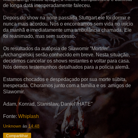
de longa data inesperadamente faleceu.
Depois do show na noite passada Stuttgart
ele foi dormir e
nunca mais acordou.
Nós o encontramos sem vida no início
da manhã e imediatamente uma ambulância
chamada. Ele
foi reanimado, mas sem sucesso.
Os resultados da autópsia de Sławomir ”Mortifer”
Archangielskij serão conhecido em breve.
Nesta situação,
decidimos cancelar os shows
restantes e voltar para casa.
Nós demos testemunhos
detalhados para a polícia alemã.
Estamos chocados e despedaçado
por sua morte súbita,
inesperada.
Choramos junto com a família e os
amigos de
Slawomir.
Adam, Konrad, Stanislaw,
Daniel /HATE"
Fonte:
Whiplash
Unknown
às
14:48
Compartilhar