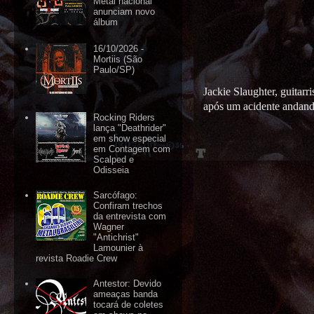
Metal nacional
anunciam novo
álbum
16/10/2026 -
Mortiis (São
Paulo/SP)
Jackie Slaughter, guitar
após um acidente andando
Rocking Riders
lança "Deathrider"
em show especial
em Contagem com
Scalped e
Odisseia
Sarcófago:
Confiram trechos
da entrevista com
Wagner
"Antichrist"
Lamounier à
revista Roadie Crew
Antestor: Devido
ameaças banda
tocará de coletes