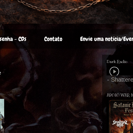
senha - CDs
Contato
Envie uma notícia/Eve
Dark Radio
e
APOIO WAR 