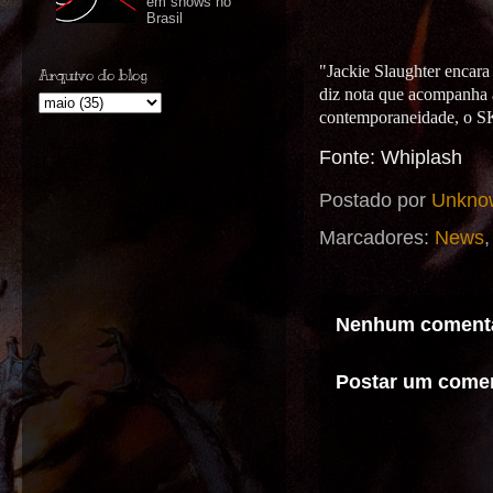
em shows no
Brasil
"Jackie Slaughter encara
Arquivo do blog
diz nota que acompanha a
contemporaneidade, o SK
Fonte:
Whiplash
Postado por
Unkno
Marcadores:
News
Nenhum comentá
Postar um comen