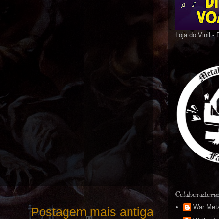
Loja do Vinil -
Colaboradore
War Meta
Postagem mais antiga