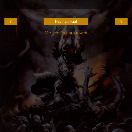
‹
›
Página inicial
Ver versão para a web