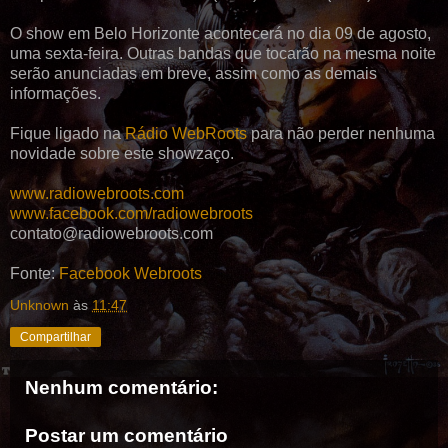
O show em Belo Horizonte acontecerá no dia 09 de agosto,
uma sexta-feira.
Outras bandas que tocarão na mesma noite
serão anunciadas em breve, assim como as demais
informações.
Fique ligado na
Rádio WebRoots
para não perder nenhuma
novidade sobre este showzaço.
www.radiowebroots.com
www.facebook.com/
radiowebroots
contato@radiowebroots.com
Fonte:
Facebook Webroots
Unknown
às
11:47
Compartilhar
Nenhum comentário:
Postar um comentário