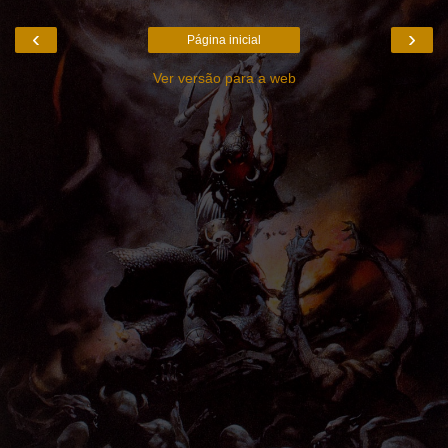
‹
›
Página inicial
Ver versão para a web