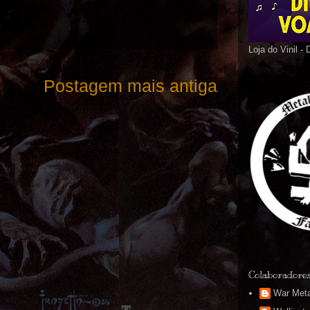
Loja do Vinil -
Postagem mais antiga
Colaboradore
War Meta