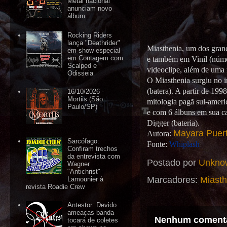
Metal nacional
anunciam novo
álbum
Rocking Riders
lança "Deathrider"
Miasthenia, um dos gran
em show especial
em Contagem com
e também em Vinil (núme
Scalped e
videoclipe, além de uma
Odisseia
O Miasthenia surgiu no in
(batera). A partir de 199
16/10/2026 -
Mortiis (São
mitologia pagã sul-ameri
Paulo/SP)
e com 6 álbuns em sua ca
Digger (bateria).
Mayara Puer
Autora:
Sarcófago:
Fonte:
Whiplash
Confiram trechos
da entrevista com
Postado por
Unkno
Wagner
"Antichrist"
Marcadores:
Miasth
Lamounier à
revista Roadie Crew
Antestor: Devido
ameaças banda
Nenhum comentá
tocará de coletes