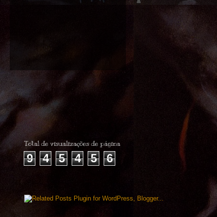
Total de visualizações de página
9
4
5
4
5
6