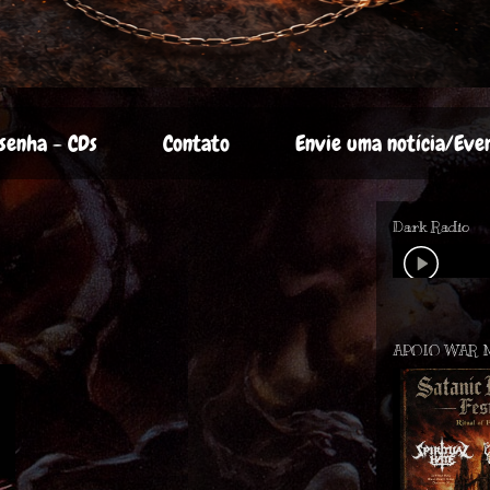
senha - CDs
Contato
Envie uma notícia/Eve
Dark Radio
APOIO WAR 