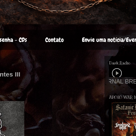
senha - CDs
Contato
Envie uma notícia/Eve
Dark Radio
tes III
APOIO WAR 