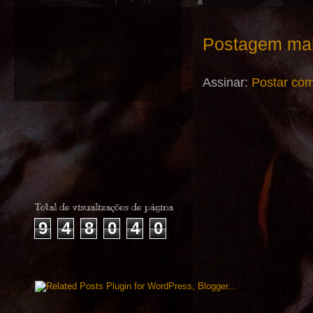
Postagem mai
Assinar:
Postar com
Total de visualizações de página
9
4
8
0
4
0