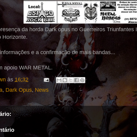
resença da horda Dark opus no Guerreiros Triunfantes I
 Horizonte.
nformações e a confirmação de mais bandas...
om apoio WAR METAL.
wn
às
16:32
a
,
Dark Opus
,
News
rio:
tário