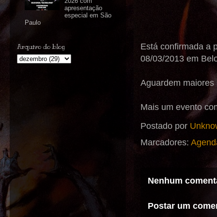
2026 com
apresentação
especial em São
Paulo
Está confirmada a p
Arquivo do blog
08/03/2013 em Belo
Aguardem maiores i
Mais um evento c
Postado por
Unkno
Marcadores:
Agend
Nenhum comentá
Postar um comen