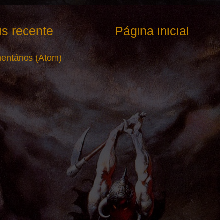
s recente
Página inicial
entários (Atom)