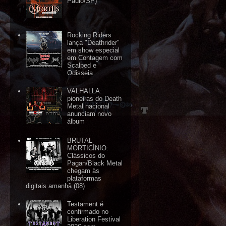
Paulo/SP)
Rocking Riders
lança "Deathrider"
em show especial
em Contagem com
Scalped e
Odisseia
VALHALLA:
pioneiras do Death
Metal nacional
anunciam novo
álbum
BRUTAL
MORTICÍNIO:
Clássicos do
Pagan/Black Metal
chegam às
plataformas
digitais amanhã (08)
Testament é
confirmado no
Liberation Festival