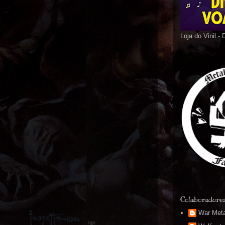
Loja do Vinil -
Colaboradore
War Meta