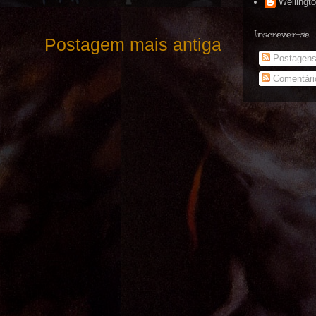
Wellingt
Inscrever-se
Postagem mais antiga
Postagen
Comentári